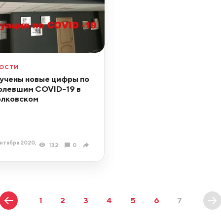
ОСТИ
учены новые цифры по
олевшим COVID-19 в
лковском
нтября 2020,
132
0
1
2
3
4
5
6
7