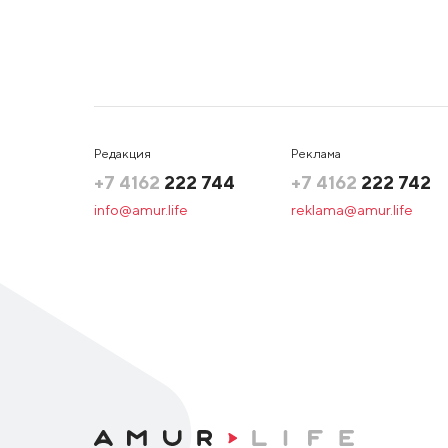
Редакция
Реклама
+7 4162
222 744
+7 4162
222 742
info@amur.life
reklama@amur.life