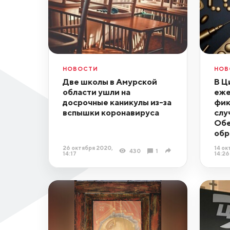
НОВОСТИ
НОВ
Две школы в Амурской
В Ц
области ушли на
еже
досрочные каникулы из-за
фик
вспышки коронавируса
слу
Обе
обр
26 октября 2020,
14 ок
430
1
14:17
14:26