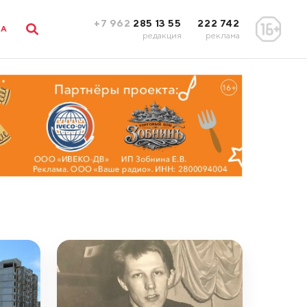
+7 962
285 13 55
222 742
ЛА
редакция
реклама