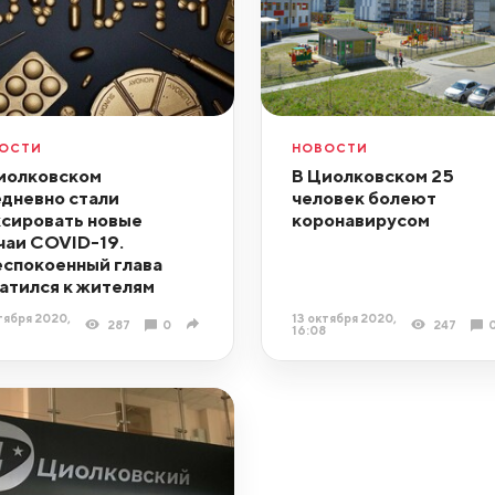
ОСТИ
НОВОСТИ
иолковском
В Циолковском 25
дневно стали
человек болеют
сировать новые
коронавирусом
чаи COVID-19.
спокоенный глава
атился к жителям
тября 2020,
13 октября 2020,
287
0
247
16:08