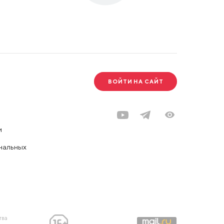
ВОЙТИ НА САЙТ
и
нальных
тва