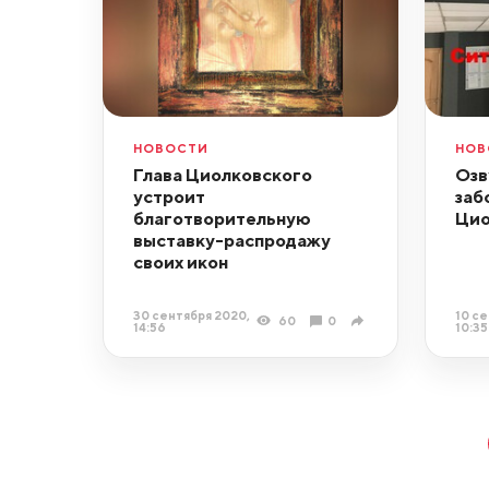
НОВОСТИ
НОВ
Глава Циолковского
Озв
устроит
заб
благотворительную
Цио
выставку-распродажу
своих икон
30 сентября 2020,
10 се
60
0
14:56
10:35