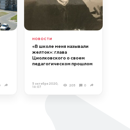
НОВОСТИ
«В школе меня называли
желток»: глава
Циолковского о своем
педагогическом прошлом
5 октября 2020,
0
205
0
16:07