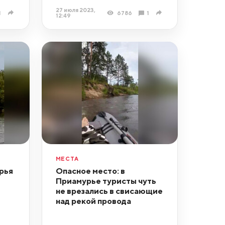
27 июля 2023,
1
6786
1
12:49
МЕСТА
рья
Опасное место: в
Приамурье туристы чуть
не врезались в свисающие
над рекой провода