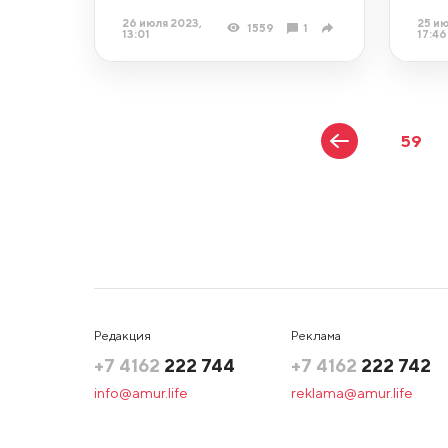
26 июля 2023,
25 ию
1559
1
13:01
17:46
59
Редакция
Реклама
+7 4162
222 744
+7 4162
222 742
info@amur.life
reklama@amur.life