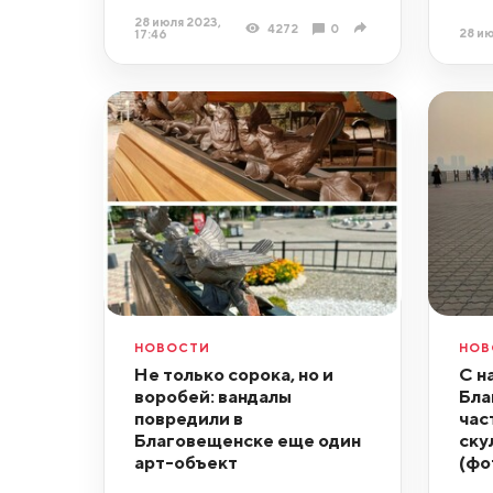
28 июля 2023,
4272
0
28 ию
17:46
НОВОСТИ
НОВ
Не только сорока, но и
С н
воробей: вандалы
Бла
повредили в
час
Благовещенске еще один
ску
арт-объект
(фо