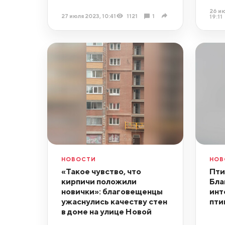
26 ию
27 июля 2023, 10:41
1121
1
19:11
НОВОСТИ
НОВ
«Такое чувство, что
Пти
кирпичи положили
Бла
новички»: благовещенцы
инт
ужаснулись качеству стен
пти
в доме на улице Новой