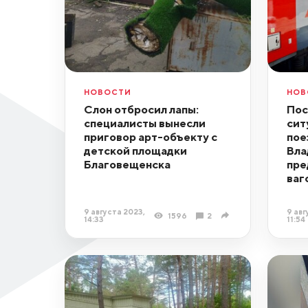
НОВОСТИ
НОВ
Слон отбросил лапы:
Пос
специалисты вынесли
сит
приговор арт-объекту с
пое
детской площадки
Вла
Благовещенска
пре
ваг
9 августа 2023,
9 авг
1596
2
14:33
11:54