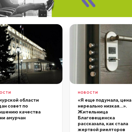
ОСТИ
НОВОСТИ
мурской области
«Я еще подумала, цена
дан совет по
нереально низкая…».
чшению качества
Жительница
ни амурчан
Благовещенска
рассказала, как стала
жертвой риелторов