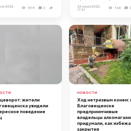
ля 2023,
26 июля 2023,
1519
3
768
17:31
ОСТИ
НОВОСТИ
цеворот: жители
Ход нетрезвым конем: 
говещенска увидели
Благовещенске
ересное поведение
предприимчивые
ц
владельцы алкомагази
придумали, как избежа
закрытия