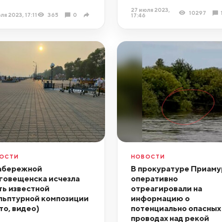
27 июля 2023,
10297
ля 2023, 17:11
365
0
17:46
ОСТИ
НОВОСТИ
абережной
В прокуратуре Приаму
говещенска исчезла
оперативно
ть известной
отреагировали на
льптурной композиции
информацию о
то, видео)
потенциально опасных
проводах над рекой