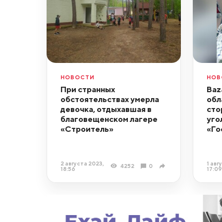
НОВОСТИ
НОВ
При странных
Baz
обстоятельствах умерла
обл
девочка, отдыхавшая в
сто
благовещенском лагере
уго
«Строитель»
«Го
2 августа 2023,
1 авг
4252
0
18:56
17:09