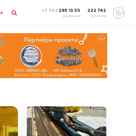
+7 962
285 13 55
222 742
ЛА
редакция
реклама