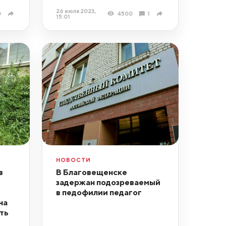
26 июля 2023,
0
4500
1
15:01
НОВОСТИ
в
В Благовещенске
задержан подозреваемый
в педофилии педагог
на
ть