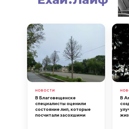
НОВОСТИ
НОВ
В Благовещенске
В А
специалисты оценили
соз
состояние лип, которые
улу
посчитали засохшими
жиз