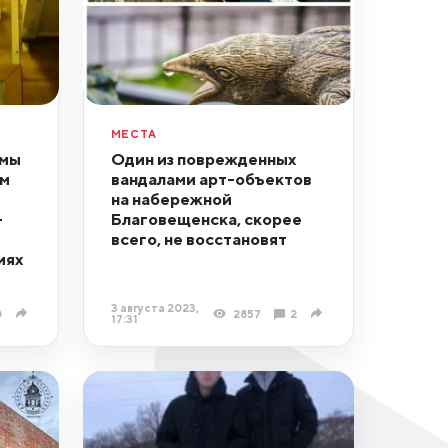
МЕСТА
 мы
Один из поврежденных
ом
вандалами арт-объектов
на набережной
–
Благовещенска, скорее
всего, не восстановят
иях
3 августа 2023,
0
2857
2
17:31