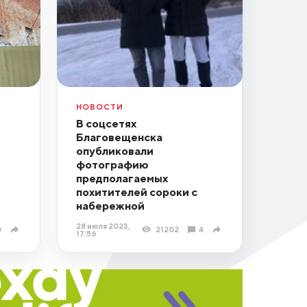
НОВОСТИ
В соцсетях
Благовещенска
опубликовали
фотографию
предполагаемых
похитителей сороки с
набережной
28 июля 2023,
0
21202
4
17:56