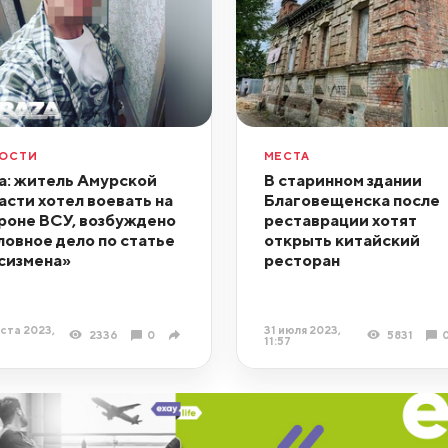
ОСТИ
МЕСТА
a: житель Амурской
В старинном здании
асти хотел воевать на
Благовещенска после
роне ВСУ, возбуждено
реставрации хотят
ловное дело по статье
открыть китайский
сизмена»
ресторан
уста 2023,
31 июля 2023,
2336
0
5831
11:57