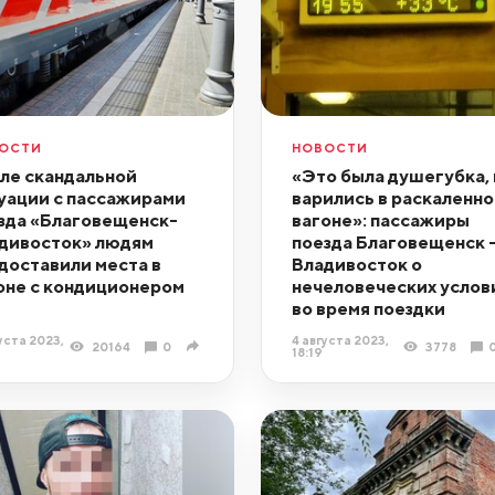
ОСТИ
НОВОСТИ
ле скандальной
«Это была душегубка,
уации с пассажирами
варились в раскаленн
зда «Благовещенск-
вагоне»: пассажиры
дивосток» людям
поезда Благовещенск 
доставили места в
Владивосток о
оне с кондиционером
нечеловеческих услов
во время поездки
уста 2023,
4 августа 2023,
20164
0
3778
18:19