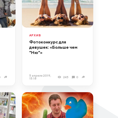
АРХИВ
Фотоконкурс для
девушек: «Больше чем
"Ню"»
5 апреля 2019,
0
245
0
15:18