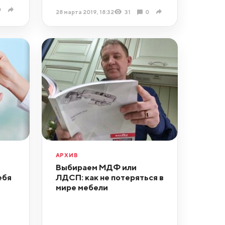
0
28 марта 2019, 18:32
31
0
АРХИВ
Выбираем МДФ или
ебя
ЛДСП: как не потеряться в
мире мебели