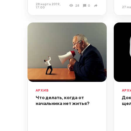
28 марта 2019,
28
0
27 ма
17:00
АРХИВ
АРХ
Что делать, когда от
Док
начальника нет житья?
щел