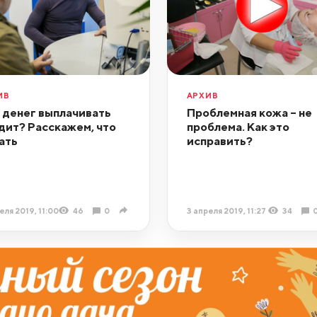
ИВ
АРХИВ
 денег выплачивать
Проблемная кожа – не
дит? Расскажем, что
проблема. Как это
ать
исправить?
еля 2019, 11:00
46
0
3 апреля 2019, 11:27
34