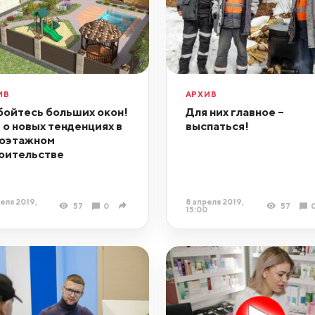
ИВ
АРХИВ
бойтесь больших окон!
Для них главное –
 о новых тенденциях в
выспаться!
оэтажном
оительстве
еля 2019,
8 апреля 2019,
57
0
57
15:00