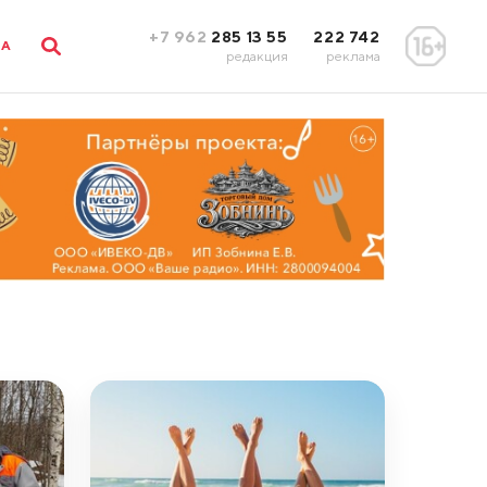
+7 962
285 13 55
222 742
ЛА
редакция
реклама