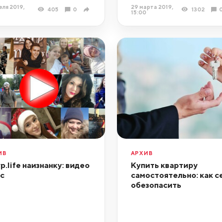
еля 2019,
29 марта 2019,
405
0
1302
15:00
ИВ
АРХИВ
р.life наизнанку: видео
Купить квартиру
ас
самостоятельно: как с
обезопасить