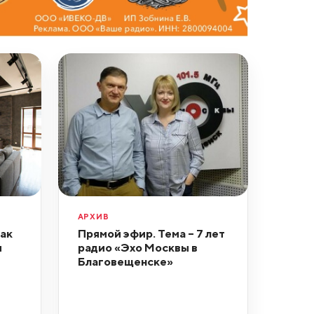
АРХИВ
ак
Прямой эфир. Тема – 7 лет
м
радио «Эхо Москвы в
Благовещенске»