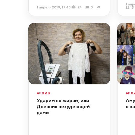
1 апр
1 апреля 2019, 17:48
24
0
12:15
АРХИВ
АРХ
Ударим по жирам, или
Аму
Дневник нехудеющей
о н
дамы