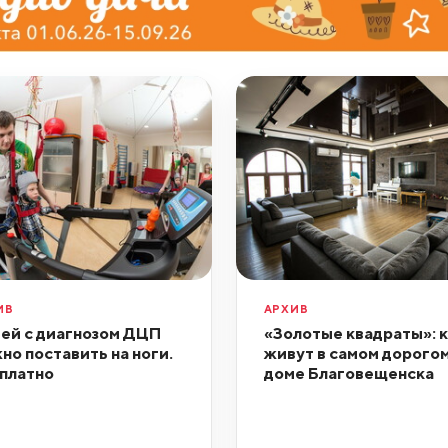
ИВ
АРХИВ
ей с диагнозом ДЦП
«Золотые квадраты»: к
но поставить на ноги.
живут в самом дорого
платно
доме Благовещенска