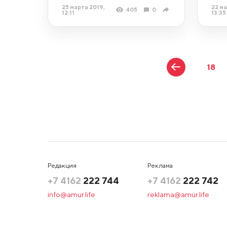
25 марта 2019,
22 ма
405
0
12:11
13:35
18
Редакция
Реклама
+7 4162
222 744
+7 4162
222 742
info@amur.life
reklama@amur.life