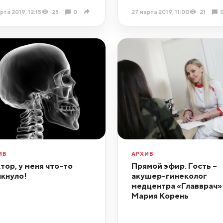
рта 2019, 12:15
25
0
27 марта 2019, 11:00
21
ИВ
АРХИВ
тор, у меня что-то
Прямой эфир. Гость –
кнуло!
акушер-гинеколог
медцентра «Главврач»
Мария Корень