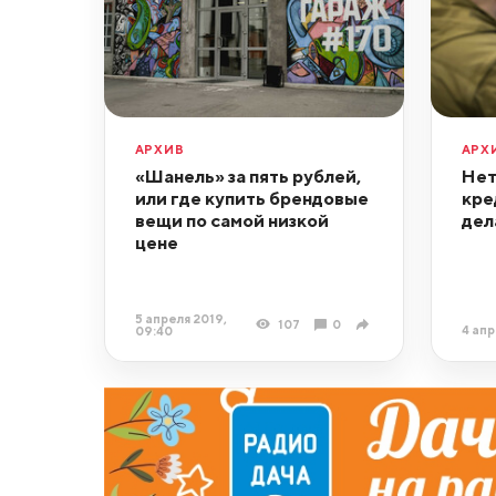
АРХИВ
АРХ
«Шанель» за пять рублей,
Нет
или где купить брендовые
кре
вещи по самой низкой
дел
цене
5 апреля 2019,
107
0
4 апр
09:40