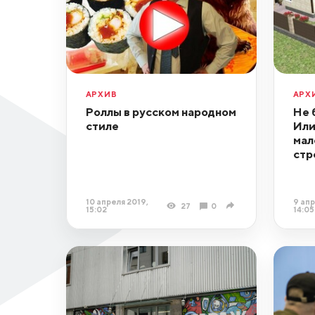
АРХИВ
АРХ
Роллы в русском народном
Не 
стиле
Или
мал
стр
10 апреля 2019,
9 апр
27
0
15:02
14:05