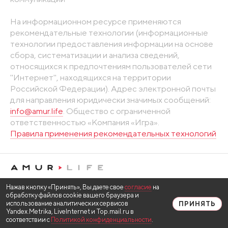
На информационном ресурсе применяются
рекомендательные технологии (информационные
технологии предоставления информации на основе
сбора, систематизации и анализа сведений,
относящихся к предпочтениям пользователей сети
"Интернет", находящихся на территории
Российской Федерации). Адрес электронной почты
для направления юридически значимых сообщений:
info@amur.life
. Общество с ограниченной
ответственностью «Компания «Игра».
Правила применения рекомендательных технологий
Нажав кнопку «Принять», Вы даете свое
согласие
на
обработку файлов cookie вашего браузера и
использование аналитических сервисов
ПРИНЯТЬ
Yandex.Metrika, LiveInternet и Top.mail.ru в
соответствии с
Политикой конфиденциальности
.