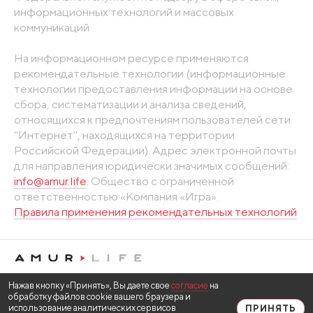
информационных технологий и массовых
коммуникаций
На информационном ресурсе применяются
рекомендательные технологии (информационные
технологии предоставления информации на основе
сбора, систематизации и анализа сведений,
относящихся к предпочтениям пользователей сети
"Интернет", находящихся на территории
Российской Федерации). Адрес электронной почты
для направления юридически значимых сообщений:
info@amur.life
. Общество с ограниченной
ответственностью «Компания «Игра».
Правила применения рекомендательных технологий
Нажав кнопку «Принять», Вы даете свое
согласие
на
обработку файлов cookie вашего браузера и
использование аналитических сервисов
ПРИНЯТЬ