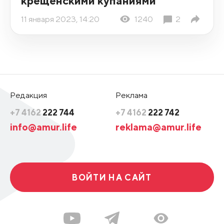
крещенскими купаниями
11 января 2023, 14:20
1240
2
Редакция
Реклама
+7 4162
222 744
+7 4162
222 742
info@amur.life
reklama@amur.life
ВОЙТИ НА САЙТ