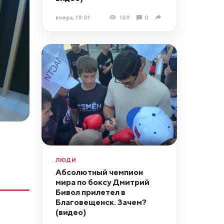
вчера, 19:01
169
0
ЛЮДИ
Абсолютный чемпион
мира по боксу Дмитрий
Бивол прилетел в
Благовещенск. Зачем?
(видео)