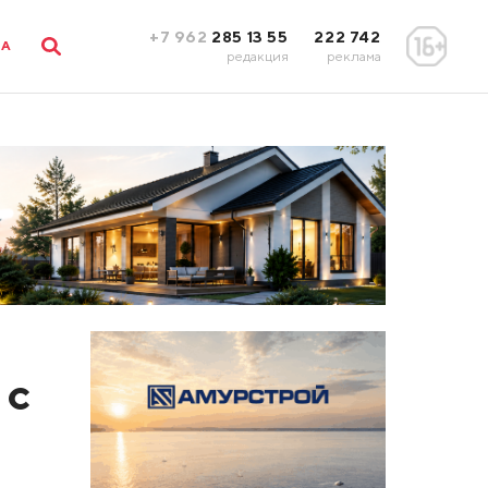
+7 962
285 13 55
222 742
ЛА
редакция
реклама
 с