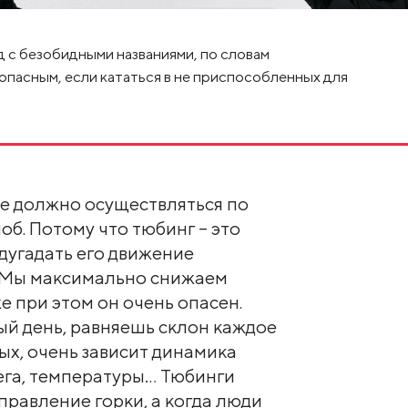
д с безобидными названиями, по словам
пасным, если кататься в не приспособленных для
е должно осуществляться по
б. Потому что тюбинг – это
дугадать его движение
 Мы максимально снижаем
е при этом он очень опасен.
й день, равняешь склон каждое
ых, очень зависит динамика
ега, температуры… Тюбинги
равление горки, а когда люди