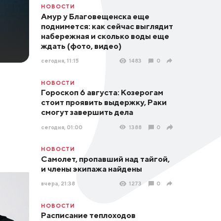
НОВОСТИ
Амур у Благовещенска еще
поднимется: как сейчас выглядит
набережная и сколько воды еще
ждать (фото, видео)
сегодня, 11:15
1483
0
НОВОСТИ
Гороскоп 6 августа: Козерогам
стоит проявить выдержку, Раки
смогут завершить дела
сегодня, 01:00
1388
0
НОВОСТИ
Самолет, пропавший над тайгой,
и члены экипажа найдены
вчера, 21:38
1273
0
НОВОСТИ
Расписание теплоходов