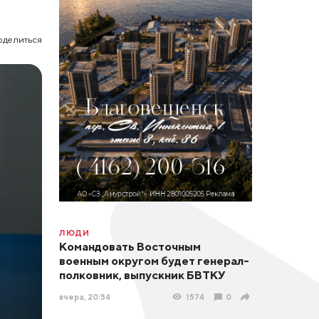
оделиться
ЛЮДИ
Командовать Восточным
военным округом будет генерал-
полковник, выпускник БВТКУ
вчера, 20:54
1574
0