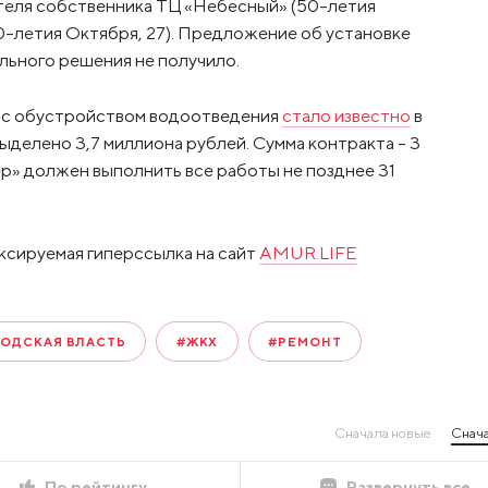
теля собственника ТЦ «Небесный» (50-летия
0-летия Октября, 27). Предложение об установке
ьного решения не получило.
ь с обустройством водоотведения
стало известно
в
ыделено 3,7 миллиона рублей. Сумма контракта – 3
» должен выполнить все работы не позднее 31
ксируемая гиперссылка на сайт
AMUR.LIFE
ОДСКАЯ ВЛАСТЬ
#ЖКХ
#РЕМОНТ
Сначала новые
Снача
По рейтингу
Развернуть все