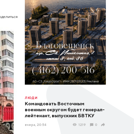
оделиться
ЛЮДИ
Командовать Восточным
военным округом будет генерал-
лейтенант, выпускник БВТКУ
вчера, 20:54
1219
0