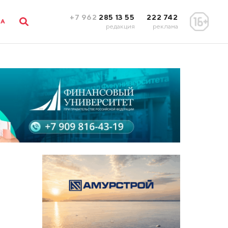
+7 962
285 13 55
222 742
ЛА
редакция
реклама