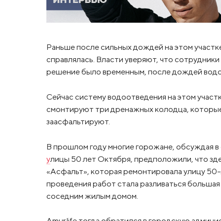
Раньше после сильных дождей на этом участк
справлялась. Власти уверяют, что сотрудники
решение было временным, после дождей водое
Сейчас систему водоотведения на этом участк
смонтируют три дренажных колодца, которые 
заасфальтируют.
В прошлом году многие горожане, обсуждая в
у
лицы 50 лет Октября, предположили, что зде
«Асфальт», которая ремонтировала улицу 50
проведения работ стала разливаться больша
соседним жилым домом.
Amur.life тогда обратился в городскую адми