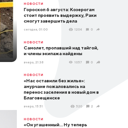
НОВОСТИ
Гороскоп 6 августа: Козерогам
стоит проявить выдержку, Раки
смогут завершить дела
сегодня, 01:00
1204
0
НОВОСТИ
Самолет, пропавший над тайгой,
и члены экипажа найдены
вчера, 21:38
1057
0
НОВОСТИ
«Нас оставили без жилья»:
амурчане пожаловались на
перенос заселения в новый дом в
Благовещенске
вчера, 15:51
520
2
НОВОСТИ
«Он угашенный... Ну теперь