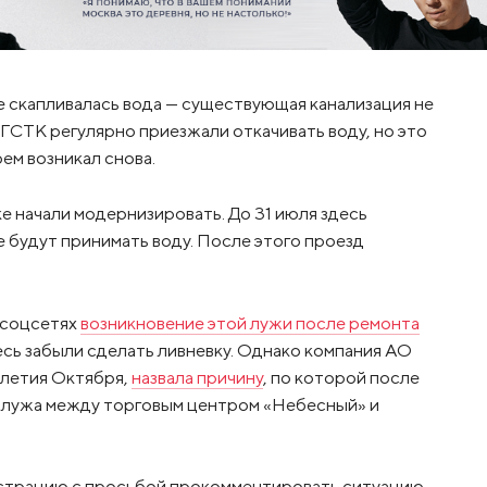
е скапливалась вода — существующая канализация не
 ГСТК регулярно приезжали откачивать воду, но это
м возникал снова.
е начали модернизировать. До 31 июля здесь
будут принимать воду. После этого проезд
 соцсетях
возникновение этой лужи после ремонта
сь забыли сделать ливневку. Однако компания АО
-летия Октября,
назвала причину
, по которой после
я лужа между торговым центром «Небесный» и
нистрацию с просьбой прокомментировать ситуацию.