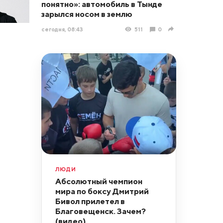
понятно»: автомобиль в Тынде
зарылся носом в землю
сегодня, 08:43
511
0
ЛЮДИ
Абсолютный чемпион
мира по боксу Дмитрий
Бивол прилетел в
Благовещенск. Зачем?
(видео)