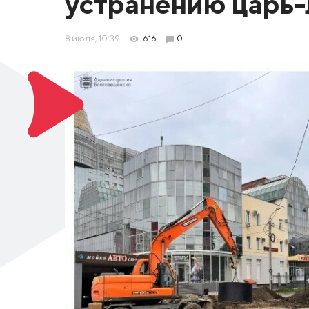
устранению царь
8 июля, 10:39
616
0