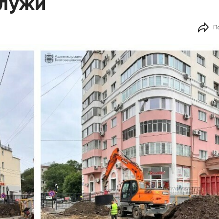
-лужи
П