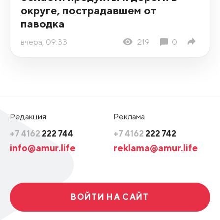
округе, пострадавшем от
паводка
вчера, 09:33
219
0
Редакция
Реклама
+7 4162
222 744
+7 4162
222 742
info@amur.life
reklama@amur.life
ВОЙТИ НА САЙТ