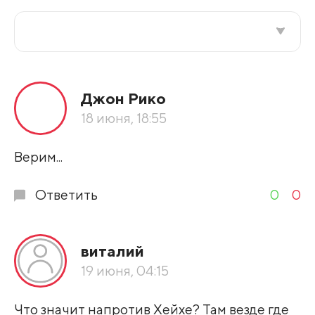
Все подряд
Джон Рико
По рейтингу
18 июня, 18:55
Развернуть все
Верим...
Ответить
0
0
виталий
19 июня, 04:15
Что значит напротив Хейхе? Там везде где