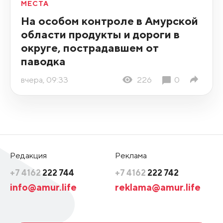
МЕСТА
На особом контроле в Амурской
области продукты и дороги в
округе, пострадавшем от
паводка
вчера, 09:33
226
0
Редакция
Реклама
+7 4162
222 744
+7 4162
222 742
info@amur.life
reklama@amur.life