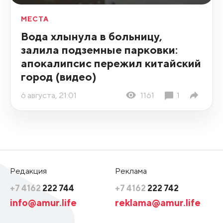
МЕСТА
Вода хлынула в больницу,
залила подземные парковки:
апокалипсис пережил китайский
город (видео)
6 августа, 21:01
1161
1
Редакция
Реклама
+7 4162
222 744
+7 4162
222 742
info@amur.life
reklama@amur.life