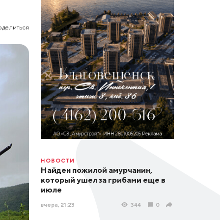
оделиться
НОВОСТИ
Найден пожилой амурчанин,
который ушел за грибами еще в
июле
вчера, 21:23
344
0