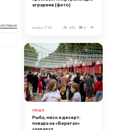
аграриев (фото)
ла старые
вчера, 17:47
480
0
ЛЮДИ
Рыба, мясо и десерт:
повара на «Берегах»
создадут