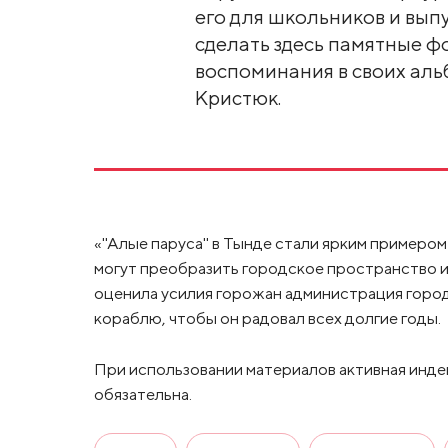
его для школьников и вып
сделать здесь памятные ф
воспоминания в своих аль
Кристюк.
«"Алые паруса" в Тынде стали ярким примеро
могут преобразить городское пространство и
оценила усилия горожан администрация город
кораблю, чтобы он радовал всех долгие годы.
При использовании материалов активная инде
обязательна.