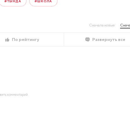
#ТЫНДА
#ШКОЛА
Сначала новые
Снача
По рейтингу
Развернуть все
авить комментарий.