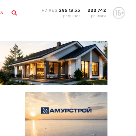
+7 962
285 13 55
222 742
ЛА
редакция
реклама