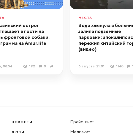
ТА
МЕСТА
азинский острог
Вода хлынула в больни
глашает в гости на
залила подземные
ь фронтовой собаки.
парковки: апокалипсис
грамма на Amur.life
пережил китайский го
(видео)
, 08:54
192
0
6 августа, 21:01
1140
Прайс-лист
НОВОСТИ
Медиакит
ЛЮДИ