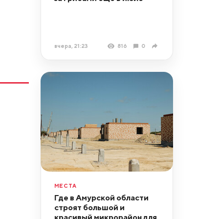
вчера, 21:23
816
0
МЕСТА
Где в Амурской области
строят большой и
красивый микрорайон для