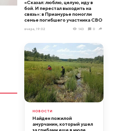
«Сказал: люблю, целую, иду в
бой. И перестал выходить на
связь»: в Приамурье помогли
семье погибшего участника СВО
вчера, 19:02
143
0
НОВОСТИ
Найден пожилой
амурчанин, который ушел
за грибами еще в июле