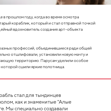
е в прошлом году, когда во время осмотра
тарый кораблик, который и стал отправной точкой
идейный вдохновитель создания арт-объекта
 разных профессий, объединившиеся ради общей
тельно отшлифовали, установили новую мачту и
легающую территорию. Парусам уделили особое
из которой сшили яркие полотнища.
орабль стал для тындинцев
олом, как и знаменитые "Алые
ге. Мы специально создавали