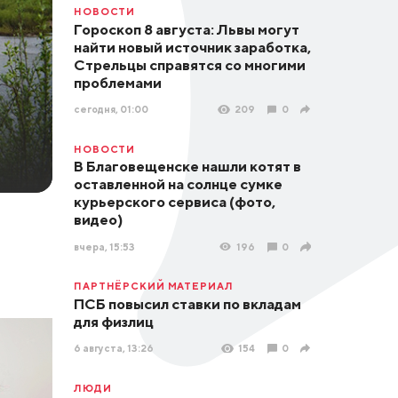
НОВОСТИ
Гороскоп 8 августа: Львы могут
найти новый источник заработка,
Стрельцы справятся со многими
проблемами
сегодня, 01:00
209
0
НОВОСТИ
В Благовещенске нашли котят в
оставленной на солнце сумке
курьерского сервиса (фото,
видео)
вчера, 15:53
196
0
ПАРТНЁРСКИЙ МАТЕРИАЛ
ПСБ повысил ставки по вкладам
для физлиц
6 августа, 13:26
154
0
ЛЮДИ