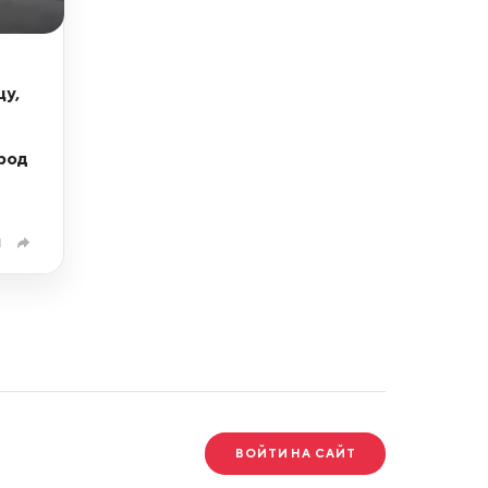
цу,
род
1
ВОЙТИ НА САЙТ