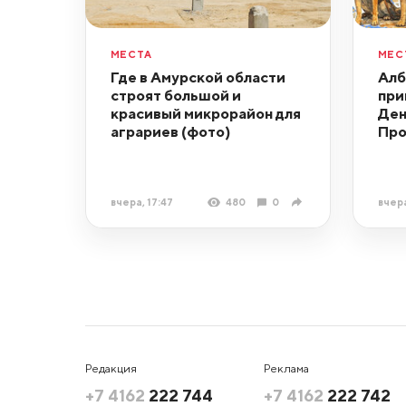
МЕСТА
МЕС
Где в Амурской области
Алб
строят большой и
при
красивый микрорайон для
Ден
аграриев (фото)
Про
вчера, 17:47
480
0
вчера
Редакция
Реклама
+7 4162
222 744
+7 4162
222 742