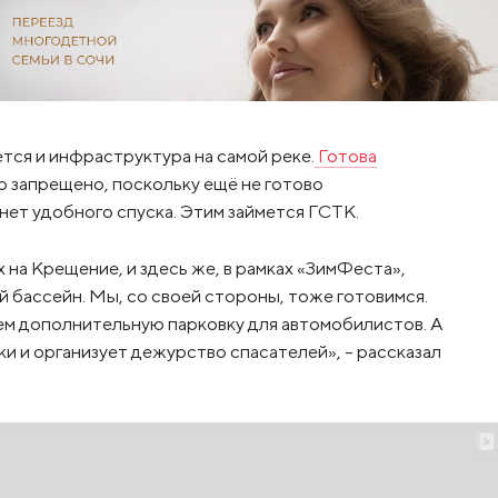
тся и инфраструктура на самой реке.
Готова
о запрещено, поскольку ещё не готово
ет удобного спуска. Этим займется ГСТК.
на Крещение, и здесь же, в рамках «ЗимФеста»,
 бассейн. Мы, со своей стороны, тоже готовимся.
ем дополнительную парковку для автомобилистов. А
и и организует дежурство спасателей», – рассказал