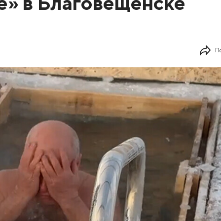
» в Благовещенске
П