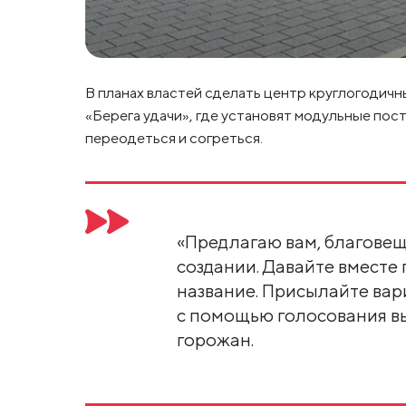
В планах властей сделать центр круглогодичн
«Берега удачи», где установят модульные пос
переодеться и согреться.
«Предлагаю вам, благовещ
создании. Давайте вместе
название. Присылайте вари
с помощью голосования вы
горожан.