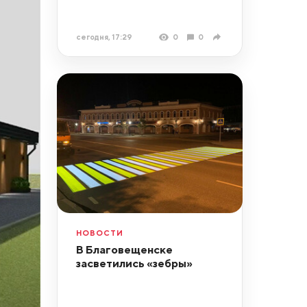
сегодня, 17:29
0
0
НОВОСТИ
В Благовещенске
засветились «зебры»