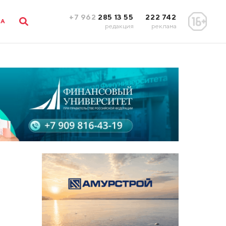
+7 962
285 13 55
222 742
ЛА
редакция
реклама