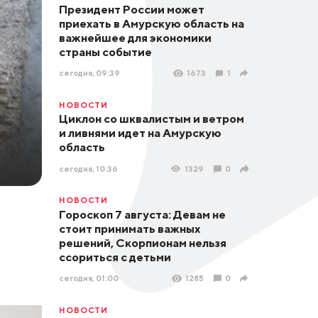
Президент России может
приехать в Амурскую область на
важнейшее для экономики
страны событие
сегодня, 09:39
1673
1
НОВОСТИ
Циклон со шквалистым и ветром
и ливнями идет на Амурскую
область
сегодня, 10:36
1329
0
НОВОСТИ
Гороскоп 7 августа: Девам не
стоит принимать важных
решений, Скорпионам нельзя
ссориться с детьми
сегодня, 01:00
1285
0
НОВОСТИ