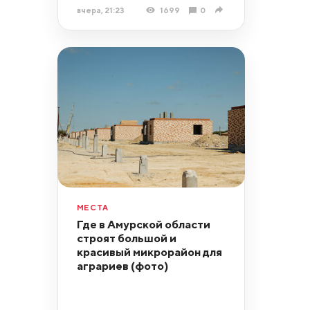
вчера, 21:23
1699
0
МЕСТА
Где в Амурской области
строят большой и
красивый микрорайон для
аграриев (фото)