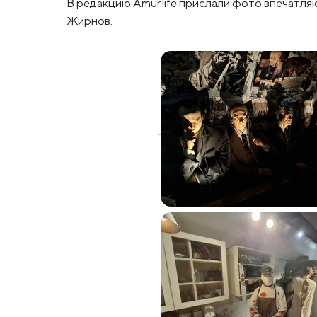
В редакцию Amur.life прислали фото впечатля
Жирнов.