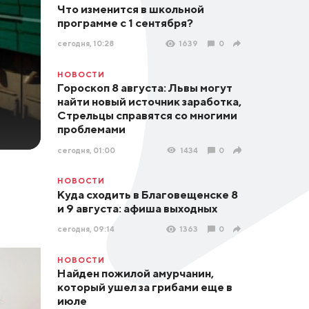
Что изменится в школьной
программе с 1 сентября?
сегодня, 10:28
1639
0
НОВОСТИ
Гороскоп 8 августа: Львы могут
найти новый источник заработка,
Стрельцы справятся со многими
проблемами
сегодня, 01:00
1434
0
НОВОСТИ
Куда сходить в Благовещенске 8
и 9 августа: афиша выходных
сегодня, 09:14
1363
0
НОВОСТИ
Найден пожилой амурчанин,
который ушел за грибами еще в
июле