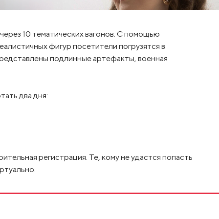
ерез 10 тематических вагонов. С помощью
реалистичных фигур посетители погрузятся в
представлены подлинные артефакты, военная
ать два дня:
тельная регистрация. Те, кому не удастся попасть
иртуально.