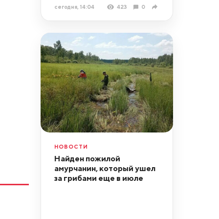
сегодня, 14:04
423
0
НОВОСТИ
Найден пожилой
амурчанин, который ушел
за грибами еще в июле