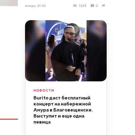
вчера, 21:23
1235
0
НОВОСТИ
Burito даст бесплатный
концерт на набережной
Амура в Благовещенске.
Выступит и еще одна
певица