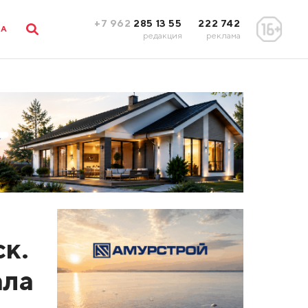
+7 962
285 13 55
222 742
ЛА
редакция
реклама
к.
ала