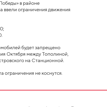
 Победы» в районе
а ввели ограничения движения
0;
0.
томобилей будет запрещено
тия Октября между Тополиной,
стровского на Станционной.
 ограничения не коснутся.