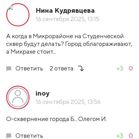
Нина Кудрявцева
По рейтингу
16 сентября 2025, 13:15
Развернуть все
А когда в Микрорайоне на Студенческой
сквер будут делать? Город облагораживают,
а Микрахе стоит...
Ответить
2 ответа
+3
0
inoy
16 сентября 2025, 13:56
О-сквернение города Б... Олегом И.
Ответить
+3
0