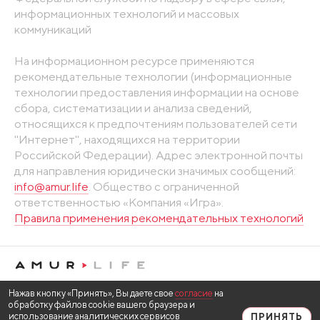
информационных технологий и массовых
коммуникаций
На информационном ресурсе применяются
рекомендательные технологии (информационные
технологии предоставления информации на основе
сбора, систематизации и анализа сведений,
относящихся к предпочтениям пользователей сети
"Интернет", находящихся на территории
Российской Федерации). Адрес электронной почты
для направления юридически значимых сообщений:
info@amur.life
. Общество с ограниченной
ответственностью «Компания «Игра».
Правила применения рекомендательных технологий
Нажав кнопку «Принять», Вы даете свое
согласие
на
обработку файлов cookie вашего браузера и
использование аналитических сервисов
ПРИНЯТЬ