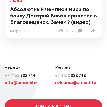
ЛЮДИ
Абсолютный чемпион мира по
боксу Дмитрий Бивол прилетел в
Благовещенск. Зачем? (видео)
вчера, 17:11
523
0
Редакция
Реклама
+7 4162
222 744
+7 4162
222 742
info@amur.life
reklama@amur.life
ВОЙТИ НА САЙТ