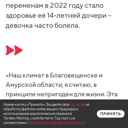
переменам в 2022 году стало
здоровье её 14-летней дочери –
девочка часто болела.
«Наш климат в Благовещенске и
Амурской области, я считаю, в
принципе непригоден для жизни. Эта
вечная мерзлота, затяжная зима… Нам
Нажав кнопку «Принять», Вы даете свое
согласие
на
обработку файлов cookie вашего браузера и
очень хотелось тепла, солнца, моря,
использование аналитических сервисов
ПРИНЯТЬ
Yandex.Metrika, LiveInternet и Top.mail.ru в
хороших продуктов и вкусных спелых
соответствии с
Политикой конфиденциальности
.