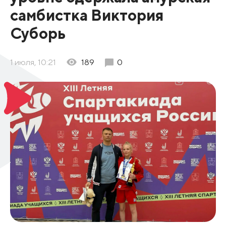
самбистка Виктория
Суборь
1 июля, 10:21
189
0