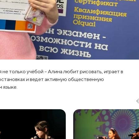
не только учёбой – Алина любит рисовать, играет в
постановках и ведет активную общественную
м языке.