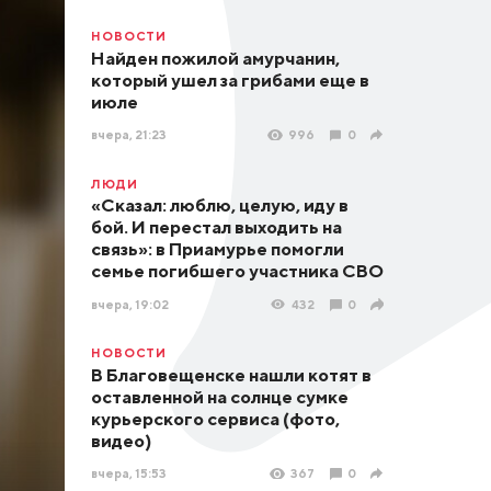
НОВОСТИ
Найден пожилой амурчанин,
который ушел за грибами еще в
июле
вчера, 21:23
996
0
ЛЮДИ
«Сказал: люблю, целую, иду в
бой. И перестал выходить на
связь»: в Приамурье помогли
семье погибшего участника СВО
вчера, 19:02
432
0
НОВОСТИ
В Благовещенске нашли котят в
оставленной на солнце сумке
курьерского сервиса (фото,
видео)
вчера, 15:53
367
0