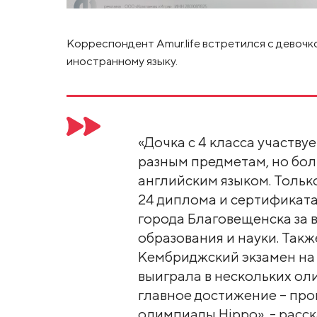
Корреспондент Amur.life встретился с девочко
иностранному языку.
«Дочка с 4 класса участву
разным предметам, но бол
английским языком. Тольк
24 диплома и сертификата
города Благовещенска за 
образования и науки. Так
Кембриджский экзамен на 
выиграла в нескольких оли
главное достижение – пр
олимпиады Hippo», - расс