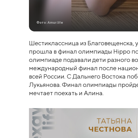
Фото: Amur.life
Шестиклассница из Благовещенска, 
прошла в финал олимпиады Hippo по 
олимпиаде подавали дети разного воз
международный финал после национа
всей России. С Дальнего Востока поб
Лукьянова. Финал олимпиады пройдет
мечтает поехать и Алина.