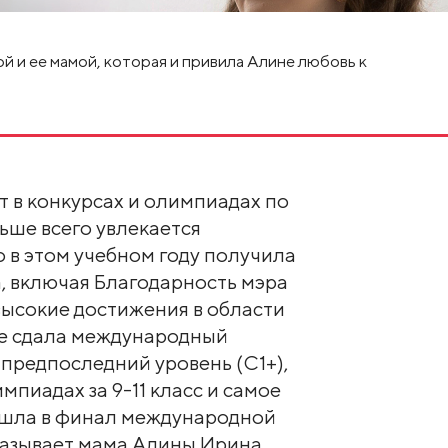
й и ее мамой, которая и привила Алине любовь к
ет в конкурсах и олимпиадах по
ьше всего увлекается
о в этом учебном году получила
, включая Благодарность мэра
высокие достижения в области
же сдала международный
предпоследний уровень (С1+),
мпиадах за 9-11 класс и самое
ошла в финал международной
казывает мама Алины Ирина