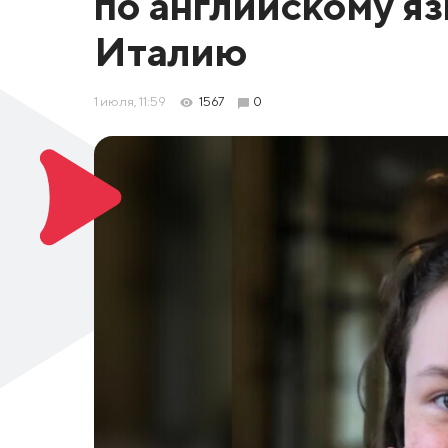
по английскому яз
Италию
1 июля, 11:59
1567
0