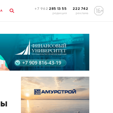
+7 962
285 13 55
222 742
ЛА
редакция
реклама
ды