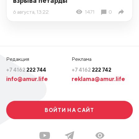
взрыва петарды
6 августа, 13:22
1471
0
Редакция
Реклама
+7 4162
222 744
+7 4162
222 742
info@amur.life
reklama@amur.life
ВОЙТИ НА САЙТ