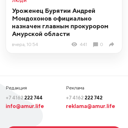
ЛЮДИ
Уроженец Бурятии Андрей
Мондохонов официально
назначен главным прокурором
Амурской области
вчера, 10:54
441
0
Редакция
Реклама
+7 4162
222 744
+7 4162
222 742
info@amur.life
reklama@amur.life