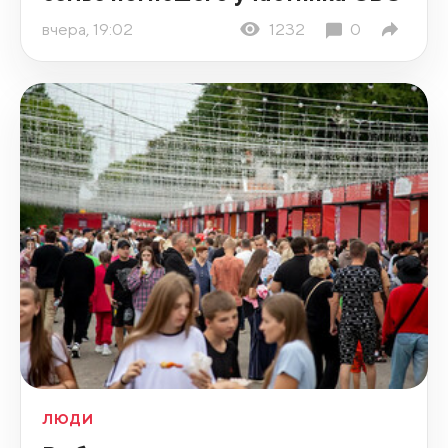
вчера, 19:02
1232
0
ЛЮДИ