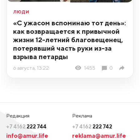
ЛЮДИ
«С ужасом вспоминаю тот день»:
как возвращается к привычной
жизни 12-летний благовещенец,
потерявший часть руки из-за
взрыва петарды
6 августа, 13:22
1455
0
Редакция
Реклама
+7 4162
222 744
+7 4162
222 742
info@amur.life
reklama@amur.life