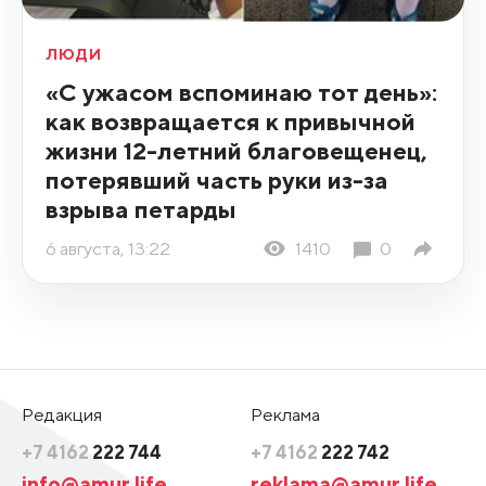
ЛЮДИ
«С ужасом вспоминаю тот день»:
как возвращается к привычной
жизни 12-летний благовещенец,
потерявший часть руки из-за
взрыва петарды
6 августа, 13:22
1410
0
Редакция
Реклама
+7 4162
222 744
+7 4162
222 742
info@amur.life
reklama@amur.life