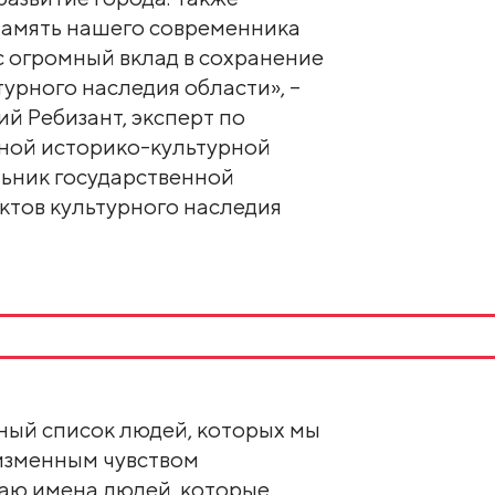
память нашего современника
с огромный вклад в сохранение
урного наследия области», –
й Ребизант, эксперт по
ной историко-культурной
льник государственной
ктов культурного наследия
чный список людей, которых мы
еизменным чувством
аю имена людей, которые