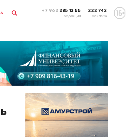
+7 962
285 13 55
222 742
ЛА
редакция
реклама
ть