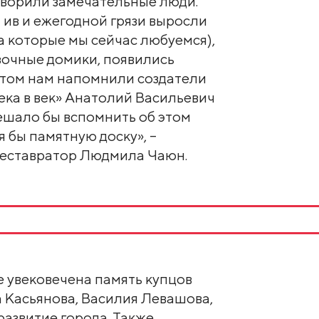
 творили замечательные люди.
 ив и ежегодной грязи выросли
а которые мы сейчас любуемся),
зочные домики, появились
 этом нам напомнили создатели
ека в век» Анатолий Васильевич
мешало бы вспомнить об этом
я бы памятную доску», –
реставратор Людмила Чаюн.
е увековечена память купцов
 Касьянова, Василия Левашова,
развитие города. Также