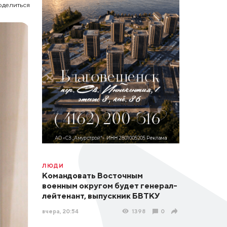
оделиться
ЛЮДИ
Командовать Восточным
военным округом будет генерал-
лейтенант, выпускник БВТКУ
вчера, 20:54
1398
0