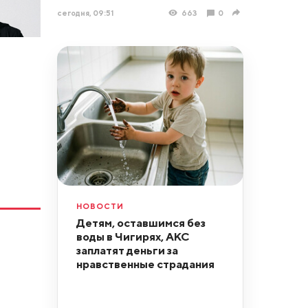
сегодня, 09:51
663
0
НОВОСТИ
Детям, оставшимся без
воды в Чигирях, АКС
заплатят деньги за
нравственные страдания