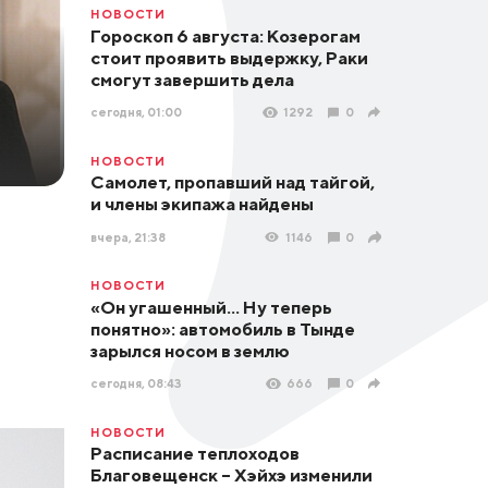
НОВОСТИ
Гороскоп 6 августа: Козерогам
стоит проявить выдержку, Раки
смогут завершить дела
сегодня, 01:00
1292
0
НОВОСТИ
Самолет, пропавший над тайгой,
и члены экипажа найдены
вчера, 21:38
1146
0
НОВОСТИ
«Он угашенный... Ну теперь
понятно»: автомобиль в Тынде
зарылся носом в землю
сегодня, 08:43
666
0
НОВОСТИ
Расписание теплоходов
Благовещенск – Хэйхэ изменили