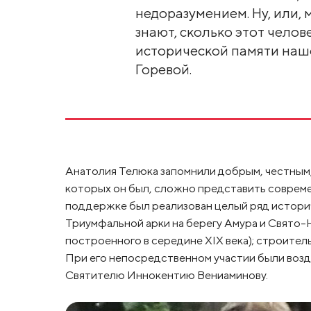
недоразумением. Ну, или, 
знают, сколько этот челов
исторической памяти наше
Горевой.
Анатолия Телюка запомнили добрым, честным,
которых он был, сложно представить совреме
поддержке был реализован целый ряд историч
Триумфальной арки на берегу Амура и Свято-Н
построенного в середине XIX века); строител
При его непосредственном участии были воз
Святителю Иннокентию Вениаминову.