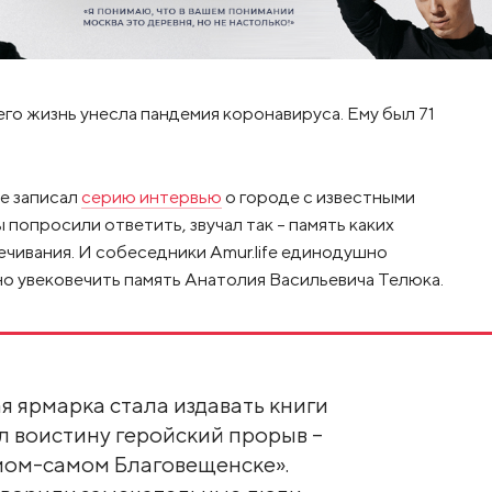
его жизнь унесла пандемия коронавируса. Ему был 71
fe записал
серию интервью
о городе с известными
 попросили ответить, звучал так – память каких
чивания. И собеседники Amur.life единодушно
но увековечить память Анатолия Васильевича Телюка.
я ярмарка стала издавать книги
ыл воистину геройский прорыв –
мом-самом Благовещенске».