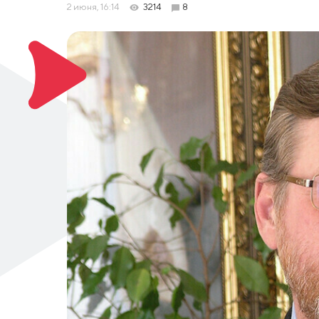
2 июня, 16:14
3214
8