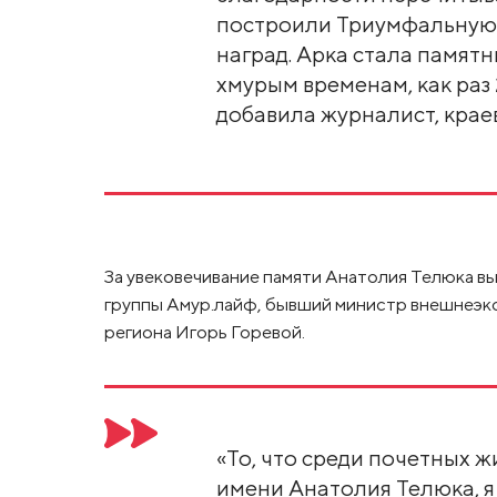
построили Триумфальную а
наград. Арка стала памятн
хмурым временам, как раз 
добавила журналист, крае
За увековечивание памяти Анатолия Телюка вы
группы Амур.лайф, бывший министр внешнеэко
региона Игорь Горевой.
«То, что среди почетных ж
имени Анатолия Телюка, 