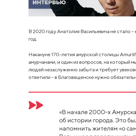
В 2020 году Анатолия Васильевича не стало – 
год.
Накануне 170-летия амурской столицы Amur.li
амурчанами, и один из вопросов, на который мы
людей незаслуженно забыта и требует увекове
ответили – в Благовещенске нужно обязатель
«В начале 2000-х Амурска
об истории города. Это б
напомнить жителям «о са