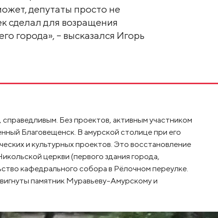
может, депутаты просто не
ек сделал для возращения
го города», – высказался Игорь
 справедливым. Без проектов, активным участником
нный Благовещенск. В амурской столице при его
еских и культурных проектов. Это восстановление
икольской церкви (первого здания города,
ьство кафедрального собора в Рёлочном переулке.
двигнуты памятник Муравьеву-Амурскому и