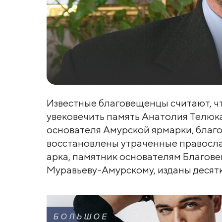
Известные благовещенцы считают, ч
увековечить память Анатолия Телюка
основателя Амурской ярмарки, благ
восстановлены утраченные правосл
арка, памятник основателям Благов
Муравьеву-Амурскому, изданы десятк