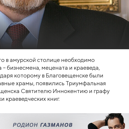
то в амурской столице необходимо
 – бизнесмена, мецената и краеведа,
одаря которому в Благовещенске были
авные храмы, появились Триумфальная
ещенска Святителю Иннокентию и графу
и краеведческих книг.