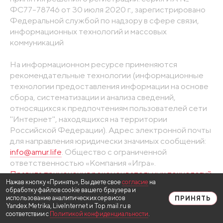
ФС77-78746 от 30 июля 2020 г., зарегистрировано
Федеральной службой по надзору в сфере связи,
информационных технологий и массовых
коммуникаций
На информационном ресурсе применяются
рекомендательные технологии (информационные
технологии предоставления информации на основе
сбора, систематизации и анализа сведений,
относящихся к предпочтениям пользователей сети
"Интернет", находящихся на территории
Российской Федерации). Адрес электронной почты
для направления юридически значимых сообщений:
info@amur.life
. Общество с ограниченной
ответственностью «Компания «Игра».
Правила применения рекомендательных технологий
Нажав кнопку «Принять», Вы даете свое
согласие
на
обработку файлов cookie вашего браузера и
использование аналитических сервисов
ПРИНЯТЬ
Yandex.Metrika, LiveInternet и Top.mail.ru в
соответствии с
Политикой конфиденциальности
.