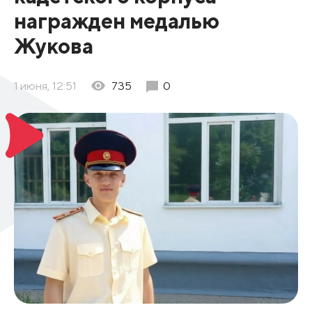
награжден медалью
Жукова
1 июня, 12:51
735
0