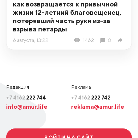
как возвращается к привычной
жизни 12-летний благовещенец,
потерявший часть руки из-за
взрыва петарды
6 августа, 13:22
1462
0
Редакция
Реклама
+7 4162
222 744
+7 4162
222 742
info@amur.life
reklama@amur.life
ВОЙТИ НА САЙТ