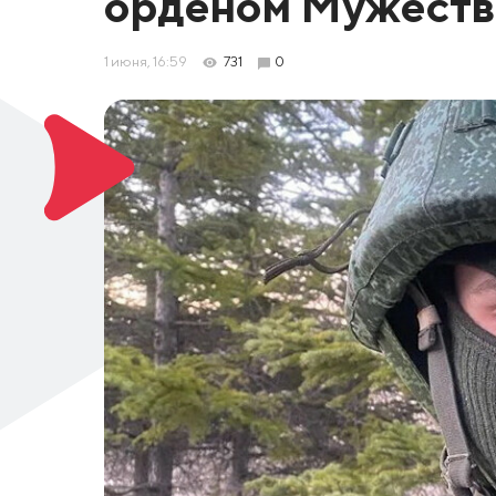
орденом Мужеств
1 июня, 16:59
731
0