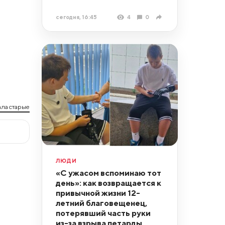
сегодня, 16:45
4
0
ла старые
ЛЮДИ
«С ужасом вспоминаю тот
день»: как возвращается к
привычной жизни 12-
летний благовещенец,
потерявший часть руки
из-за взрыва петарды