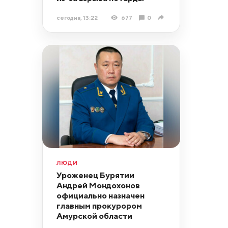
сегодня, 13:22
677
0
ЛЮДИ
Уроженец Бурятии
Андрей Мондохонов
официально назначен
главным прокурором
Амурской области