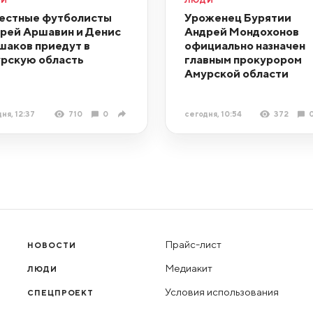
естные футболисты
Уроженец Бурятии
рей Аршавин и Денис
Андрей Мондохонов
шаков приедут в
официально назначен
рскую область
главным прокурором
Амурской области
ня, 12:37
710
0
сегодня, 10:54
372
Прайс-лист
НОВОСТИ
Медиакит
ЛЮДИ
Условия использования
СПЕЦПРОЕКТ