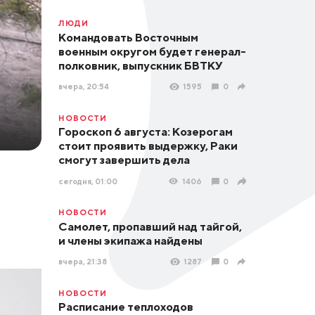
ЛЮДИ
Командовать Восточным
военным округом будет генерал-
полковник, выпускник БВТКУ
вчера, 20:54
1595
0
НОВОСТИ
Гороскоп 6 августа: Козерогам
стоит проявить выдержку, Раки
смогут завершить дела
сегодня, 01:00
1406
0
НОВОСТИ
Самолет, пропавший над тайгой,
и члены экипажа найдены
вчера, 21:38
1287
0
НОВОСТИ
Расписание теплоходов