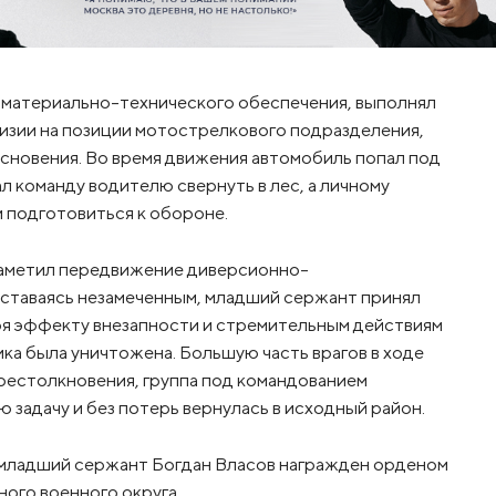
 материально-технического обеспечения, выполнял
визии на позиции мотострелкового подразделения,
сновения. Во время движения автомобиль попал под
 команду водителю свернуть в лес, а личному
и подготовиться к обороне.
заметил передвижение диверсионно-
Оставаясь незамеченным, младший сержант принял
ря эффекту внезапности и стремительным действиям
ка была уничтожена. Большую часть врагов в ходе
боестолкновения, группа под командованием
задачу и без потерь вернулась в исходный район.
, младший сержант Богдан Власов награжден орденом
ого военного округа.