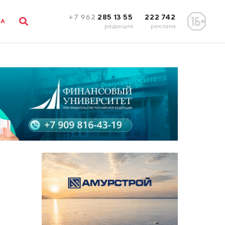
+7 962
285 13 55
222 742
ЛА
редакция
реклама