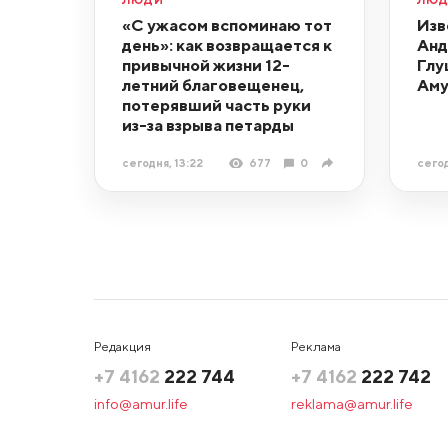
«С ужасом вспоминаю тот
Изв
день»: как возвращается к
Анд
привычной жизни 12-
Глу
летний благовещенец,
Аму
потерявший часть руки
из-за взрыва петарды
сегодня, 13:22
677
0
сегод
Редакция
Реклама
+7 4162
222 744
+7 4162
222 742
info@amur.life
reklama@amur.life