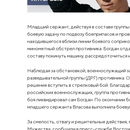
Младший сержант, действуя в составе группы
боевую задачу по подвозу боеприпасов и про
находившегося вблизи линии боевого соприко
минометный обстрел противника. Богдан отдал
составу покинуть машину, рассредоточиться 
Наблюдая за обстановкой, военнослужащий 
разведывательной группы (ДРГ) противника. 
решение вступить в стрелковый бой. Благода
российских военнослужащих, группа противни
боя ликвидировал сам Богдан. По окончании 
младшего сержанта Власова выполнила боевую 
За смелость, отвагу и решительные действия
Мужества, сообщили в пресс-службе Восточн