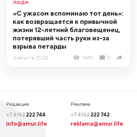
ЛЮДИ
«С ужасом вспоминаю тот день»:
как возвращается к привычной
жизни 12-летний благовещенец,
потерявший часть руки из-за
взрыва петарды
6 августа, 13:22
1443
0
Редакция
Реклама
+7 4162
222 744
+7 4162
222 742
info@amur.life
reklama@amur.life