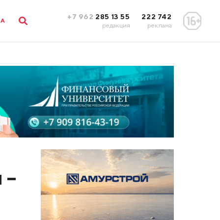
+7 962
285 13 55
222 742
ЛА
редакция
реклама
 –