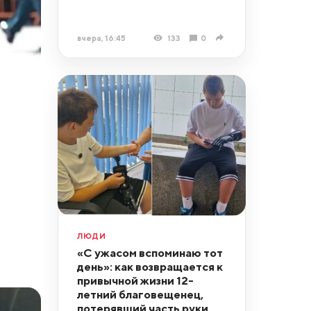
вчера, 16:45
133
0
ЛЮДИ
«С ужасом вспоминаю тот
день»: как возвращается к
привычной жизни 12-
летний благовещенец,
потерявший часть руки