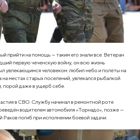
й прийти на помощь — таким его знали все. Ветеран
дший первую чеченскую войну, он всю жизнь
был увлекающимся человеком: любил небо и полёты на
 на местах старых поселений, увлекался рыбалкой.
, порой даже в ущерб себе.
частия в СВО. Службу начинал в ремонтной роте
переведён водителем автомобиля «Торнадо», позже —
й Раков погиб при исполнении боевой задачи.