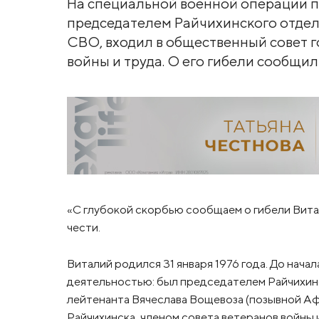
На специальной военной операции п
председателем Райчихинского отдел
СВО, входил в общественный совет г
войны и труда. О его гибели сообщи
«С глубокой скорбью сообщаем о гибели Вита
чести.
Виталий родился 31 января 1976 года. До нач
деятельностью: был председателем Райчихин
лейтенанта Вячеслава Вощевоза (позывной Аф
Райчихинска, членом совета ветеранов войны и