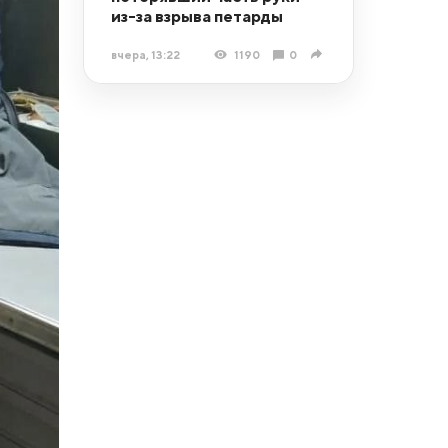
из-за взрыва петарды
вчера, 13:22
1190
0