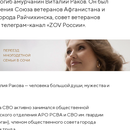
огиб амурчанин Виталий Раков. Он был
ения Союза ветеранов Афганистана и
орода Райчихинска, совет ветеранов
л телеграм-канал «ZOV России».
лия Ракова — человека большой души, мужества и
ала СВО активно занимался общественной
ского отделения АРО РСВА и СВО им. гвардии
ган), членом общественного совета города
 труда.