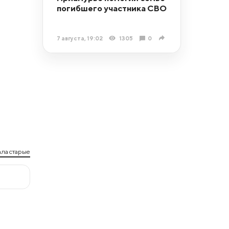
погибшего участника СВО
7 августа, 19:02
1305
0
ла старые