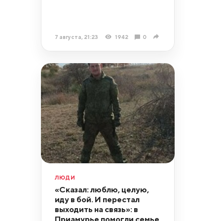
7 августа, 21:23
1942
0
ЛЮДИ
«Сказал: люблю, целую,
иду в бой. И перестал
выходить на связь»: в
Приамурье помогли семье