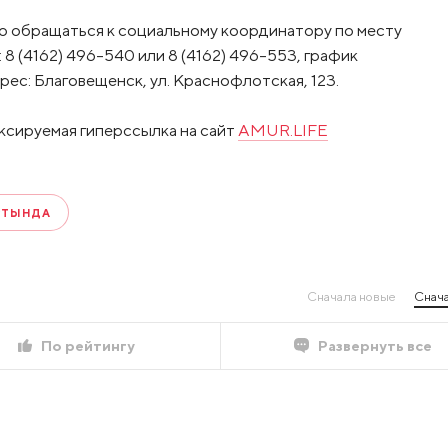
о обращаться к социальному координатору по месту
8 (4162) 496-540 или 8 (4162) 496-553, график
рес: Благовещенск, ул. Краснофлотская, 123.
ксируемая гиперссылка на сайт
AMUR.LIFE
#ТЫНДА
Сначала новые
Снача
По рейтингу
Развернуть все