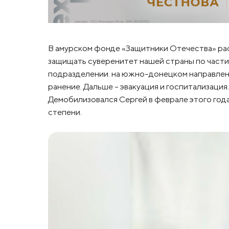
В амурском фонде «Защитники Отечества» рас
защищать суверенитет нашей страны по част
подразделении. на южно-донецком направлени
ранение. Дальше – эвакуация и госпитализация.
Демобилизовался Сергей в феврале этого года
степени.