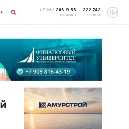
+7 962
285 13 55
222 742
ЛА
редакция
реклама
ой