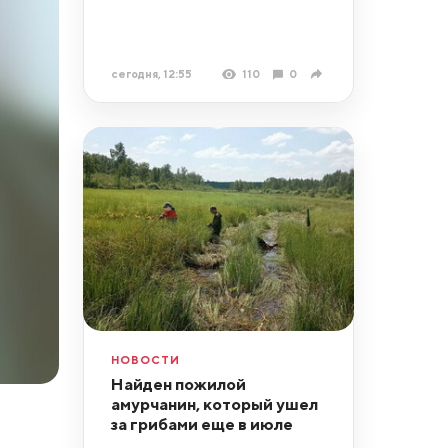
сегодня, 12:55
110
0
НОВОСТИ
Найден пожилой
амурчанин, который ушел
за грибами еще в июле