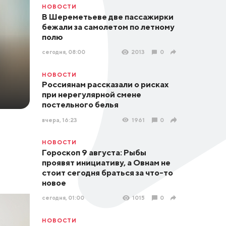
НОВОСТИ
В Шереметьеве две пассажирки
бежали за самолетом по летному
полю
сегодня, 08:00
2013
0
НОВОСТИ
Россиянам рассказали о рисках
при нерегулярной смене
постельного белья
вчера, 16:23
1961
0
НОВОСТИ
Гороскоп 9 августа: Рыбы
проявят инициативу, а Овнам не
стоит сегодня браться за что-то
новое
сегодня, 01:00
1015
0
НОВОСТИ