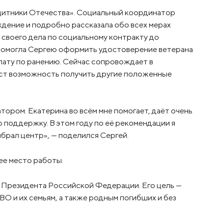
щитники Отечества». Социальный координатор
ждение и подробно рассказала обо всех мерах
своего дела по социальному контракту до
помогла Сергею оформить удостоверение ветерана
лату по ранению. Сейчас сопровождает в
аст возможность получить другие положенные
ором. Екатерина во всём мне помогает, даёт очень
поддержку. В этом году по её рекомендации я
брал центр», — поделился Сергей.
нее место работы.
 Президента Российской Федерации. Его цель —
О и их семьям, а также родным погибших и без