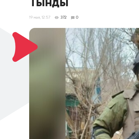
Тынды
19 мая, 12:57
372
0