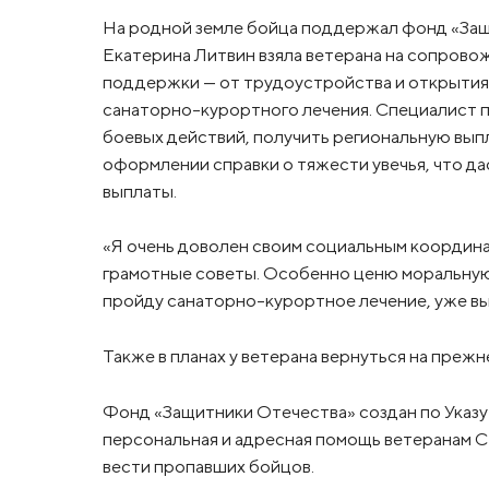
На родной земле бойца поддержал фонд «За
Екатерина Литвин взяла ветерана на сопрово
поддержки — от трудоустройства и открытия 
санаторно-курортного лечения. Специалист 
боевых действий, получить региональную вып
оформлении справки о тяжести увечья, что д
выплаты.
«Я очень доволен своим социальным координат
грамотные советы. Особенно ценю моральную 
пройду санаторно-курортное лечение, уже вы
Также в планах у ветерана вернуться на преж
Фонд «Защитники Отечества» создан по Указу
персональная и адресная помощь ветеранам СВ
вести пропавших бойцов.