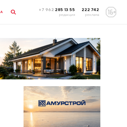
+7 962
285 13 55
222 742
ЛА
редакция
реклама