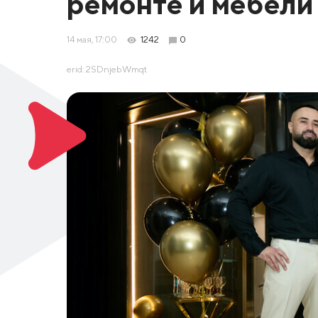
ремонте и мебели
14 мая, 17:00
1242
0
erid: 2SDnjebWmqt