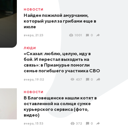
НОВОСТИ
Найден пожилой амурчанин,
который ушел за грибами еще в
июле
вчера, 21:23
1001
0
ЛЮДИ
«Сказал: люблю, целую, иду в
бой. И перестал выходить на
связь»: в Приамурье помогли
семье погибшего участника СВО
вчера, 19:02
437
0
НОВОСТИ
В Благовещенске нашли котят в
оставленной на солнце сумке
курьерского сервиса (фото,
видео)
вчера, 15:53
372
0