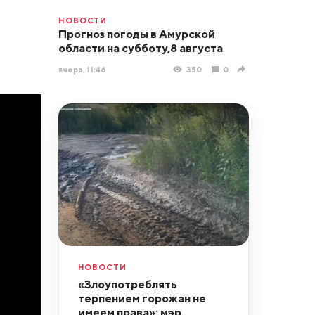
НОВОСТИ
Прогноз погоды в Амурской
области на субботу,8 августа
вчера, 11:46
350
0
НОВОСТИ
«Злоупотреблять
терпением горожан не
имеем права»: мэр