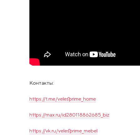
Контакты:
https://t.me/velesprime_home
https://max.ru/id280118862685_biz
https://vk.ru/velesprime_mebel