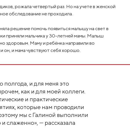
иков, рожала четвертый раз. Но на учете в женской
ьное обследование не проходила.
иняла решение помочь появиться малышу на свет в
ики приняли мальчика у 30-летней мамы. Малыш
но здоровым. Маму и ребёнка направили во
 он, и мама чувствуют себя хорошо.
о полгода, и для меня это
рочем, как и для моей коллеги.
тические и практические
нятиях, которые нам проводили
оэтому мы с Галиной выполнили
о и слаженно», — рассказала