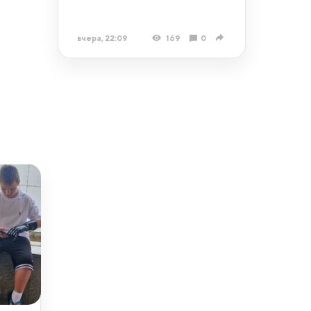
вчера, 22:09
169
0