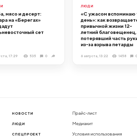
ДИ
ЛЮДИ
а, мясо и десерт:
«С ужасом вспоминаю 
ара на «Берегах»
день»: как возвращает
дадут
привычной жизни 12-
ьневосточный сет
летний благовещенец,
потерявший часть рук
из-за взрыва петарды
уста, 17:29
535
0
6 августа, 13:22
1458
Прайс-лист
НОВОСТИ
Медиакит
ЛЮДИ
Условия использования
СПЕЦПРОЕКТ