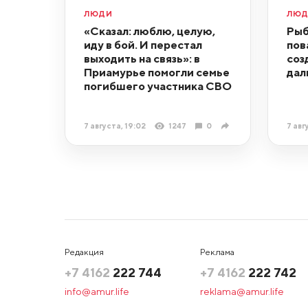
ЛЮДИ
ЛЮ
«Сказал: люблю, целую,
Рыб
иду в бой. И перестал
пов
выходить на связь»: в
соз
Приамурье помогли семье
дал
погибшего участника СВО
7 августа, 19:02
1247
0
7 авг
Редакция
Реклама
+7 4162
222 744
+7 4162
222 742
info@amur.life
reklama@amur.life