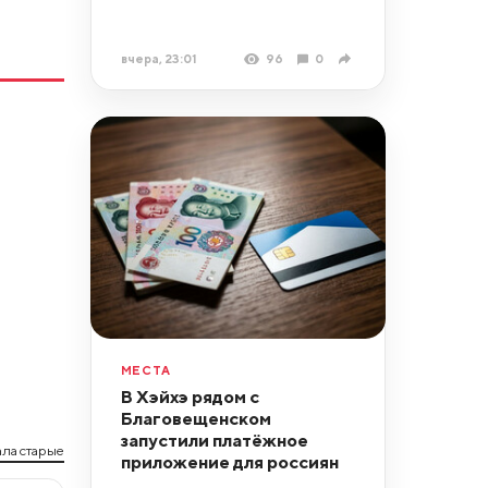
вчера, 23:01
96
0
МЕСТА
В Хэйхэ рядом с
Благовещенском
запустили платёжное
ла старые
приложение для россиян