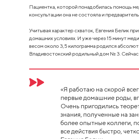
Пациентка, которой понадобилась помощь мед
консультации она не состояла и предварител
Учитывая характер схваток, Евгения Белик пр
домашних условиях. И уже через 15 минут мед
весом около 3,5 килограмма родился абсолют
Владивостокский родильный дом № 3. Сейчас и
«Я работаю на скорой всег
первые домашние роды, вп
Очень пригодились теоре
знания, полученные на за
более опытные коллеги, п
все действия быстро, четк