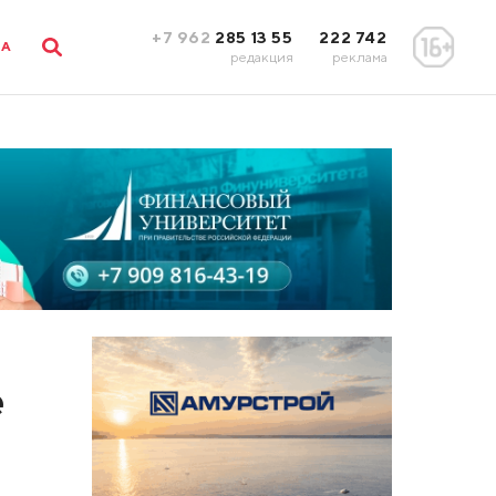
+7 962
285 13 55
222 742
ЛА
редакция
реклама
е