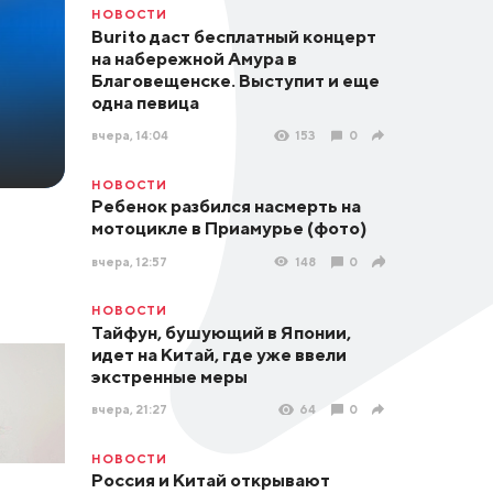
НОВОСТИ
Burito даст бесплатный концерт
на набережной Амура в
Благовещенске. Выступит и еще
одна певица
вчера, 14:04
153
0
НОВОСТИ
Ребенок разбился насмерть на
мотоцикле в Приамурье (фото)
вчера, 12:57
148
0
НОВОСТИ
Тайфун, бушующий в Японии,
идет на Китай, где уже ввели
экстренные меры
вчера, 21:27
64
0
НОВОСТИ
Россия и Китай открывают