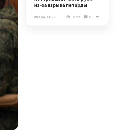
из-за взрыва петарды
вчера, 13:22
1189
0