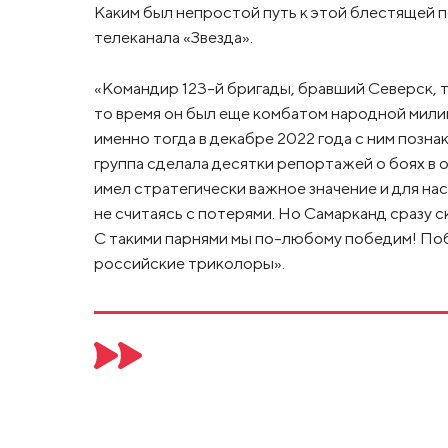
Каким был непростой путь к этой блестящей 
телеканала «Звезда».
«Командир 123-й бригады, бравший Северск, т
то время он был еще комбатом народной мили
именно тогда в декабре 2022 года с ним позн
группа сделала десятки репортажей о боях в
имел стратегически важное значение и для нас,
не считаясь с потерями. Но Самарканд сразу с
С такими парнями мы по-любому победим! Побе
российские триколоры».