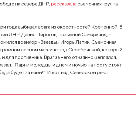
победе на севере ДНР,
рассказала
съемочная группа
ри года выбивал врага из окрестностей Кременной. В
ции ЛНР. Денис Пирогов, позывной Самарканд, –
акомился военкор «Звезды» Игорь Лапик. Съемочная
 огромном лесном массиве под Серебрянкой, который
 и для противника. Враг за него отчаянно цеплялся,
казал: "Парни молодцы и днём и ночью на посту стоят.
да будет за нами!". И вот над Северском реют