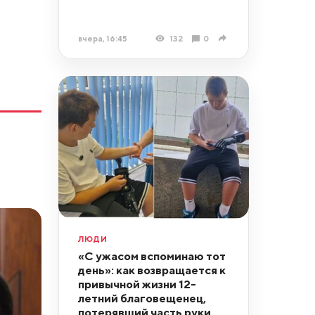
вчера, 16:45
132
0
ЛЮДИ
«С ужасом вспоминаю тот
день»: как возвращается к
привычной жизни 12-
летний благовещенец,
потерявший часть руки