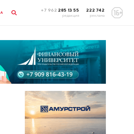
+7 962
285 13 55
222 742
ЛА
редакция
реклама