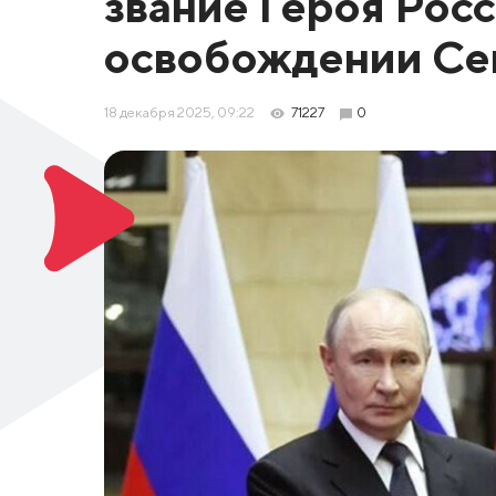
звание Героя Росс
освобождении Сев
18 декабря 2025, 09:22
71227
0