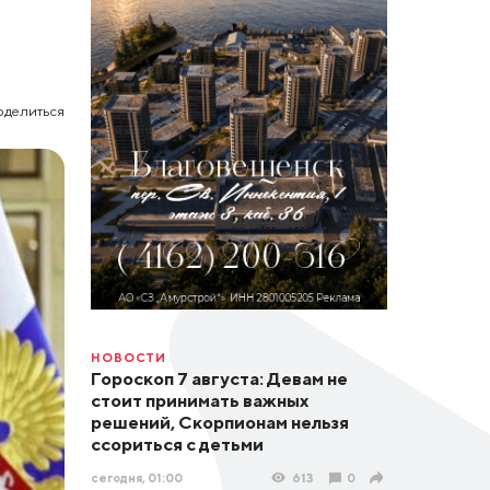
оделиться
НОВОСТИ
Гороскоп 7 августа: Девам не
стоит принимать важных
решений, Скорпионам нельзя
ссориться с детьми
сегодня, 01:00
613
0