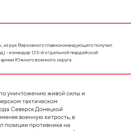
», из рук Верховного главнокомандующего получил
д) – командир 123-й отдельной гвардейской
армии Южного военного округа.
 по уничтожению живой силы и
верском тактическом
рода Северск Донецкой
меняя военную хитрость, в
л позиции противника на