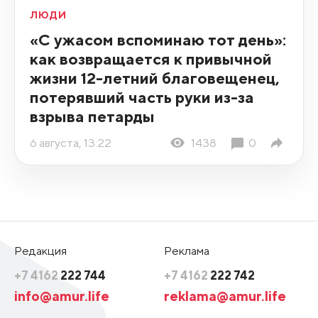
ЛЮДИ
«С ужасом вспоминаю тот день»:
как возвращается к привычной
жизни 12-летний благовещенец,
потерявший часть руки из-за
взрыва петарды
6 августа, 13:22
1438
0
Редакция
Реклама
+7 4162
222 744
+7 4162
222 742
info@amur.life
reklama@amur.life