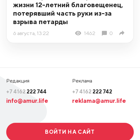
жизни 12-летний благовещенец,
потерявший часть руки из-за
взрыва петарды
6 августа, 13:22
1462
0
Редакция
Реклама
+7 4162
222 744
+7 4162
222 742
info@amur.life
reklama@amur.life
ВОЙТИ НА САЙТ