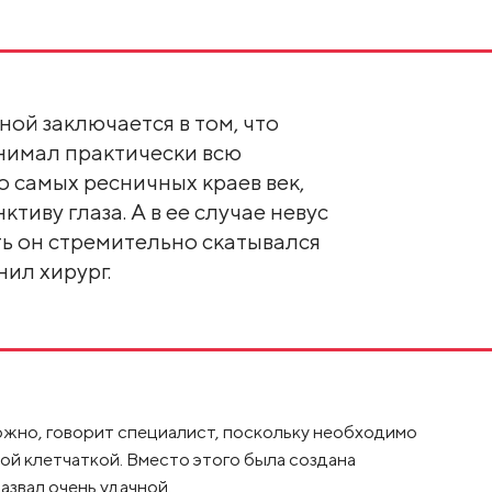
́ной заключается в том, что
нимал практически всю
о самых ресничных краев век,
тиву глаза. А в ее случае невус
ть он стремительно скатывался
нил хирург.
ожно, говорит специалист, поскольку необходимо
ой клетчаткой. Вместо этого была создана
азвал очень удачной.