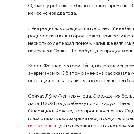
Однако у ребенка не было столько времени. В
менее чем за два года.
Лу́на родилась с редкой патологией. У нее б
родимое пятно, которое может привести к рак
несколько лет назад помочь малышке взялись 
приехала в Санкт-Петербург для продолжения
Кэрол Феннер, матери Лу́ны, понравились ре
американских. Об этом ранее она рассказала 
операция вышла значительно дешевле, чем бы
Сейчас Лу́не Феннер 4 года. С рождения боль
лица. В 2021 году ребенку помог хирург Павел
Операция в Краснодаре прошла успешно. Одна
глаза стали плохо закрываться, и родители р
прилетели
в центр лечения гигантских невусов 
эстетического лечения.