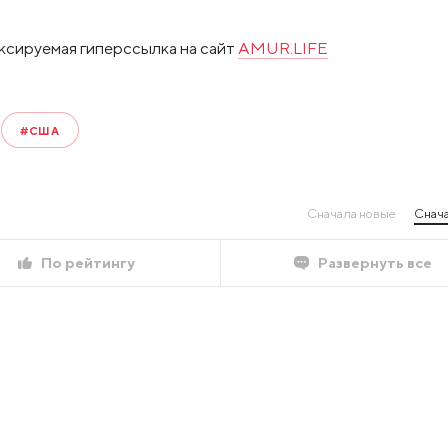
ксируемая гиперссылка на сайт
AMUR.LIFE
#США
Сначала новые
Снача
По рейтингу
Развернуть все