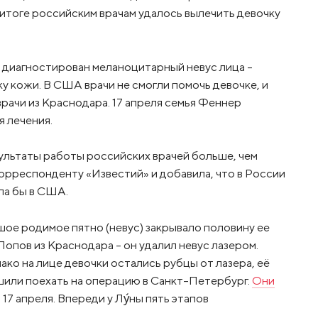
 итоге российским врачам удалось вылечить девочку
ыл диагностирован меланоцитарный невус лица –
у кожи. В США врачи не смогли помочь девочке, и
врачи из Краснодара. 17 апреля семья Феннер
 лечения.
зультаты работы российских врачей больше, чем
корреспонденту «Известий» и добавила, что в России
ла бы в США.
шое родимое пятно (невус) закрывало половину ее
 Попов из Краснодара – он удалил невус лазером.
ко на лице девочки остались рубцы от лазера, её
ешили поехать на операцию в Санкт-Петербург.
Они
17 апреля. Впереди у Лу́ны пять этапов