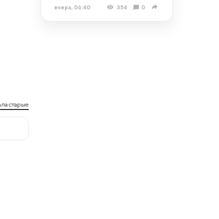
вчера, 06:40
354
0
ла старые