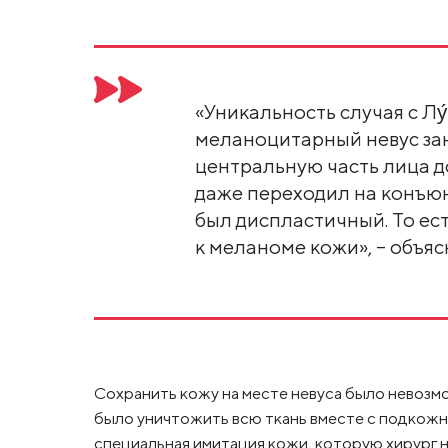
«Уникальность случая с Лу
меланоцитарный невус за
центральную часть лица д
даже переходил на конъюнк
был диспластичный. То ес
к меланоме кожи», – объяс
Сохранить кожу на месте невуса было невозм
было уничтожить всю ткань вместе с подкожн
специальная имитация кожи, которую хирург н