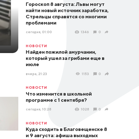
Гороскоп 8 августа: Львы могут
найти новый источник заработка,
Стрельцы справятся со многими
проблемами
сегодня, 01:00
1346
0
НОВОСТИ
Найден пожилой амурчанин,
который ушел за грибами еще в
июле
вчера, 21:23
1153
0
НОВОСТИ
Что изменится в школьной
программе с 1 сентября?
сегодня, 10:28
1028
0
НОВОСТИ
Куда сходить в Благовещенске 8
и 9 августа: афиша выходных