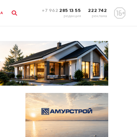
+7 962
285 13 55
222 742
ЛА
редакция
реклама