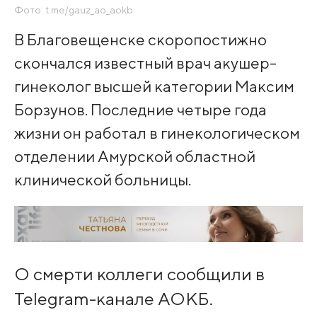
Фото: t.me/gauz_ao_aokb
В Благовещенске скоропостижно
скончался известный врач акушер-
гинеколог высшей категории Максим
Борзунов. Последние четыре года
жизни он работал в гинекологическом
отделении Амурской областной
клинической больницы.
О смерти коллеги сообщили в
Telegram-канале АОКБ.