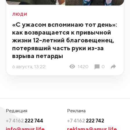
ЛЮДИ
«С ужасом вспоминаю тот день»:
как возвращается к привычной
жизни 12-летний благовещенец,
потерявший часть руки из-за
взрыва петарды
6 августа, 13:22
1420
0
Редакция
Реклама
+7 4162
222 744
+7 4162
222 742
info@amur.life
reklama@amur.life