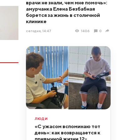
врачи не знали, чем мне помочь»:
амурчанка Елена Безбабная
борется за жизнь в столичной
клинике
сегодня, 14:47
1406
0
ЛЮДИ
«С ужасом вспоминаю тот
день»: как возвращается к
привычной жизни 12-