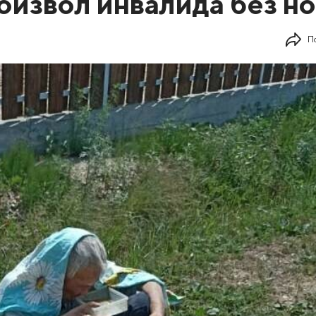
оизвол инвалида без но
П