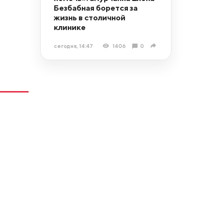
Безбабная борется за
жизнь в столичной
клинике
сегодня, 14:47
1406
0