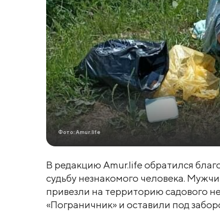
Фото: Amur.life
В редакцию Amur.life обратился бла
судьбу незнакомого человека. Мужч
привезли на территорию садового н
«Пограничник» и оставили под забор