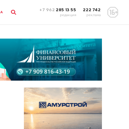
+7 962
285 13 55
222 742
ЛА
редакция
реклама
ь