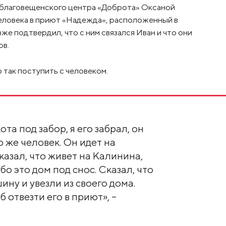
ем благовещенского центра «Доброта» Оксаной
еловека в приют «Надежда», расположенный в
же подтвердил, что с ним связался Иван и что они
ов.
так поступить с человеком.
ота под забор, я его забрал, он
о же человек. Он идет на
сказал, что живет на Калинина,
ибо это дом под снос. Сказал, что
ину и увезли из своего дома.
 отвезти его в приют», –