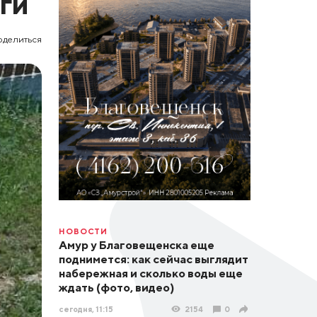
ги
оделиться
НОВОСТИ
Амур у Благовещенска еще
поднимется: как сейчас выглядит
набережная и сколько воды еще
ждать (фото, видео)
сегодня, 11:15
2154
0