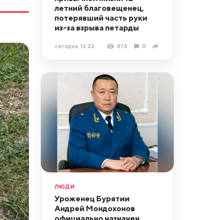
летний благовещенец,
потерявший часть руки
из-за взрыва петарды
сегодня, 13:22
876
0
ЛЮДИ
Уроженец Бурятии
Андрей Мондохонов
официально назначен