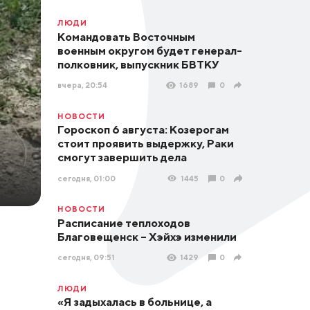
ЛЮДИ
Командовать Восточным
военным округом будет генерал-
полковник, выпускник БВТКУ
вчера, 20:54
1689
0
НОВОСТИ
Гороскоп 6 августа: Козерогам
стоит проявить выдержку, Раки
смогут завершить дела
сегодня, 01:00
1445
0
НОВОСТИ
Расписание теплоходов
Благовещенск – Хэйхэ изменили
сегодня, 09:51
1429
0
ЛЮДИ
«Я задыхалась в больнице, а