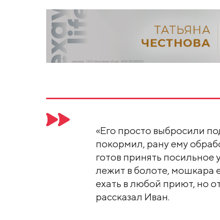
«Его просто выбросили под 
покормил, рану ему обраб
готов принять посильное уч
лежит в болоте, мошкара е
ехать в любой приют, но от
рассказал Иван.