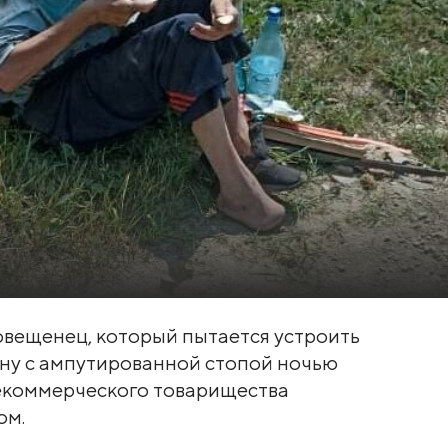
говещенец, который пытается устроить
ину с ампутированной стопой ночью
екоммерческого товарищества
ом.