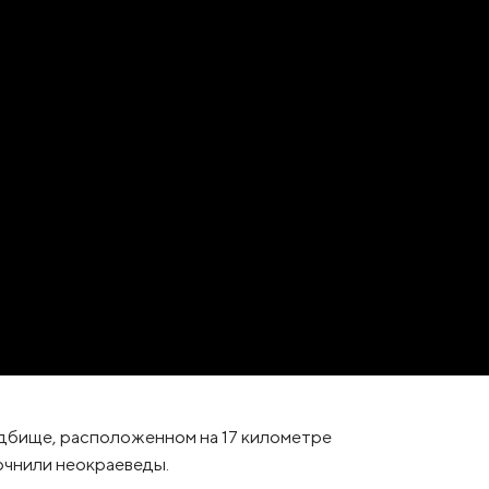
адбище, расположенном на 17 километре
очнили неокраеведы.