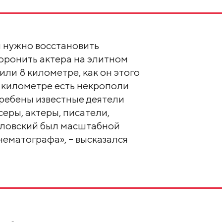
м нужно восстановить
оронить актера на элитном
 или 8 километре, как он этого
 8 километре есть некрополи
гребены известные деятели
еры, актеры, писатели,
рловский был масштабной
ематографа», – высказался