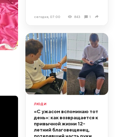
сегодня, 07:00
843
1
ЛЮДИ
«С ужасом вспоминаю тот
день»: как возвращается к
привычной жизни 12-
летний благовещенец,
потерявший часть руки