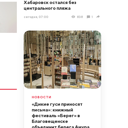
Хабаровск остался без
центрального пляжа
сегодня, 07:00
838
1
НОВОСТИ
«Дикие гуси приносят
письма»: книжный
фестиваль «Берег» в
Благовещенске
объединит берега Амура