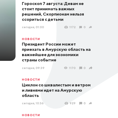
Гороскоп 7 августа: Девам не
стоит принимать важных
решений, Скорпионам нельзя
ссориться с детьми
сегодня, 01:00
1172
0
НОВОСТИ
Президент России может
приехать в Амурскую область на
важнейшее для экономики
страны событие
сегодня, 09:39
1170
0
НОВОСТИ
Циклон со шквалистым и ветром
и ливнями идет на Амурскую
область
сегодня, 10:36
929
0
НОВОСТИ