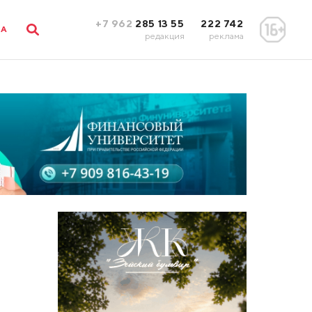
+7 962
285 13 55
222 742
ЛА
редакция
реклама