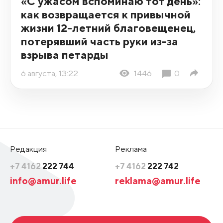
«С ужасом вспоминаю тот день»:
как возвращается к привычной
жизни 12-летний благовещенец,
потерявший часть руки из-за
взрыва петарды
6 августа, 13:22
1446
0
Редакция
Реклама
+7 4162
222 744
+7 4162
222 742
info@amur.life
reklama@amur.life