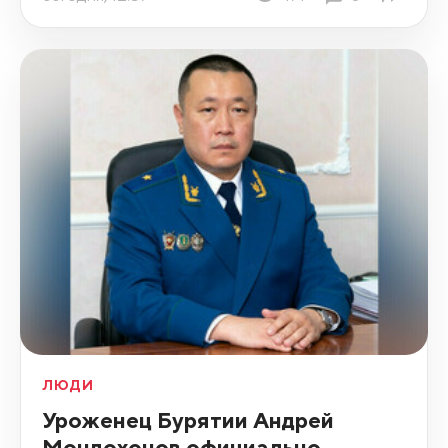
ЛЮДИ
Уроженец Бурятии Андрей
Мондохонов официально