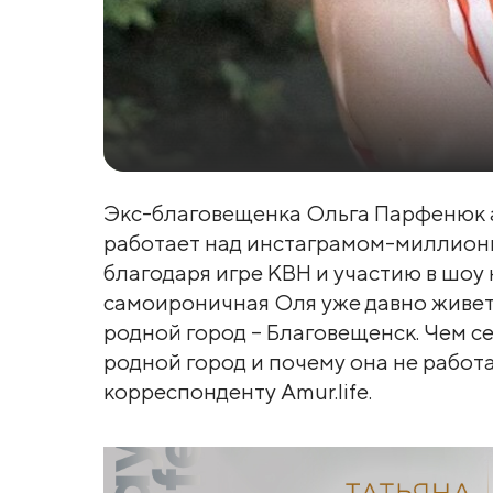
Экс-благовещенка Ольга Парфенюк а
работает над инстаграмом-миллионн
благодаря игре КВН и участию в шоу 
самоироничная Оля уже давно живет в
родной город – Благовещенск. Чем се
родной город и почему она не работа
корреспонденту Amur.life.