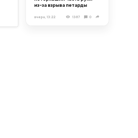
из-за взрыва петарды
вчера, 13:22
1387
0