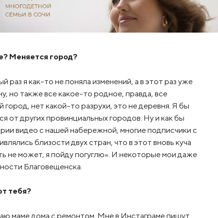
ке? Меняется город?
й раз я как-то не поняла изменений, а в этот раз уже
у, но также все какое-то родное, правда, все
 город, нет какой-то разрухи, это не деревня. Я бы
ся от других провинциальных городов. Ну и как бы
тории видео с нашей набережной, многие подписчики с
влялись близости двух стран, что в этот вновь куча
ть не может, я пойду погуглю». И некоторые мои даже
нности Благовещенска.
ют тебя?
огаю маме дома с ремонтом. Мне в Инстаграме пишут