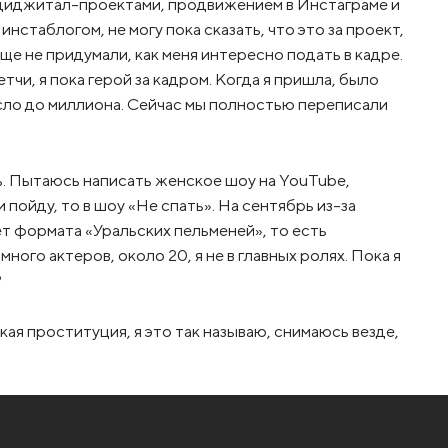
я диджитал-проектами, продвижением в Инстаграме и
нстаблогом, не могу пока сказать, что это за проект,
Еще не придумали, как меня интересно подать в кадре.
чи, я пока герой за кадром. Когда я пришла, было
осло до миллиона. Сейчас мы полностью переписали
сь. Пытаюсь написать женское шоу на YouTube,
 пойду, то в шоу «Не спать». На сентябрь из-за
т формата «Уральских пельменей», то есть
ого актеров, около 20, я не в главных ролях. Пока я
?
ая проституция, я это так называю, снимаюсь везде,