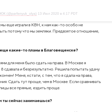
ЮК (@parfenyuk_olya)
13 Июл 2020 в 4:17 PDT
 мы еще играли в КВН, к нам как-то особо не
быть потому что мы земляки. Предвзятое отношение,
и еще какие-то планы в Благовещенске?
ями для меня было сдать на права. В Москве я
з 8 сдавала и безрезультатно. Решила попытать удачу
ончен! Меня, кстати, с тем, что я сдала на права,
ния. Сдать тут проще, чем в Москве. Если сравнивать
улицы все прямые, ездить проще.
ем ты сейчас занимаешься?