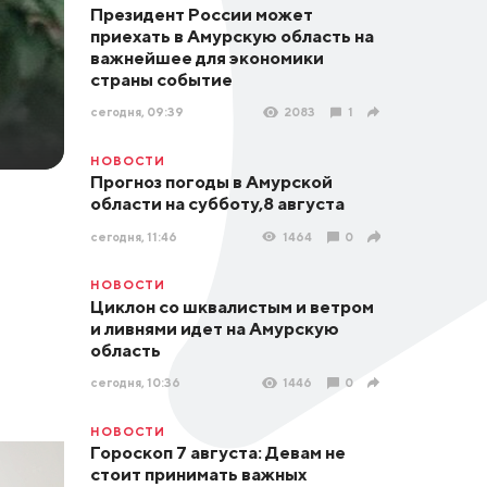
Президент России может
приехать в Амурскую область на
важнейшее для экономики
страны событие
сегодня, 09:39
2083
1
НОВОСТИ
Прогноз погоды в Амурской
области на субботу,8 августа
сегодня, 11:46
1464
0
НОВОСТИ
Циклон со шквалистым и ветром
и ливнями идет на Амурскую
область
сегодня, 10:36
1446
0
НОВОСТИ
Гороскоп 7 августа: Девам не
стоит принимать важных