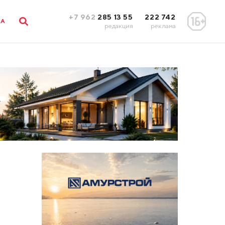
+7 962
285 13 55
222 742
ЛА
редакция
реклама