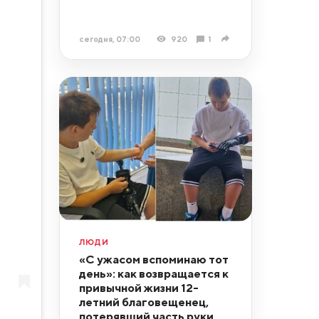
сегодня, 07:00
920
1
ЛЮДИ
«С ужасом вспоминаю тот
день»: как возвращается к
привычной жизни 12-
летний благовещенец,
потерявший часть руки