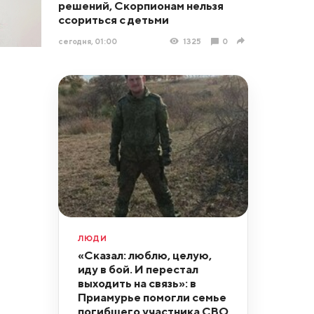
решений, Скорпионам нельзя
ссориться с детьми
сегодня, 01:00
1325
0
ЛЮДИ
«Сказал: люблю, целую,
иду в бой. И перестал
выходить на связь»: в
Приамурье помогли семье
погибшего участника СВО