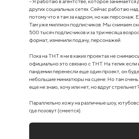
– Я работаю в агентстве, которое занимаетс
других социальных сетях. Сейчас работаю над и
потому что я там за кадром, но как персонаж. 
Там уже миллион подписчиков. Мы снимаем скет
500 тысяч подписчиков и за три месяца возр
формат, изменили подачу, персонажей.
Пока на ТНТ я ни в каких проектах не снимаю
официально это связано с ТНТ. На телик если и
пандемии перенесли еще один проект, он буде
небольшие миниатюры на сцене. Но там очень мн
еще не знаю, хочу или нет, но вдруг стрельнет
Параллельно хожу на различные шоу, ютубовск
где позовут (смеется).