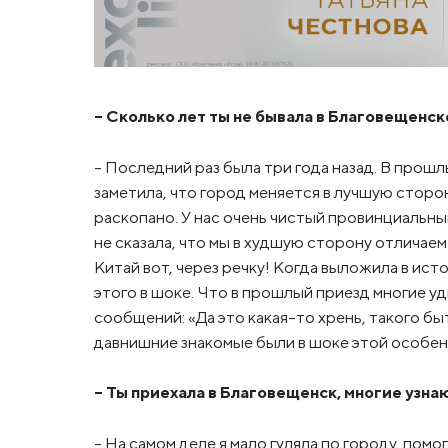
– Сколько лет ты не бывала в Благовещенс
– Последний раз была три года назад. В прошлы
заметила, что город меняется в лучшую сторон
раскопано. У нас очень чистый провинциальный
не сказала, что мы в худшую сторону отличаем
Китай вот, через речку! Когда выложила в ис
этого в шоке. Что в прошлый приезд многие уди
сообщений: «Да это какая-то хрень, такого бы
давнишние знакомые были в шоке этой особе
– Ты приехала в Благовещенск, многие узна
– На самом деле я мало гуляла по городу, пом