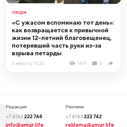
ЛЮДИ
«С ужасом вспоминаю тот день»:
как возвращается к привычной
жизни 12-летний благовещенец,
потерявший часть руки из-за
взрыва петарды
6 августа, 13:22
1471
0
Редакция
Реклама
+7 4162
222 744
+7 4162
222 742
info@amur.life
reklama@amur.life