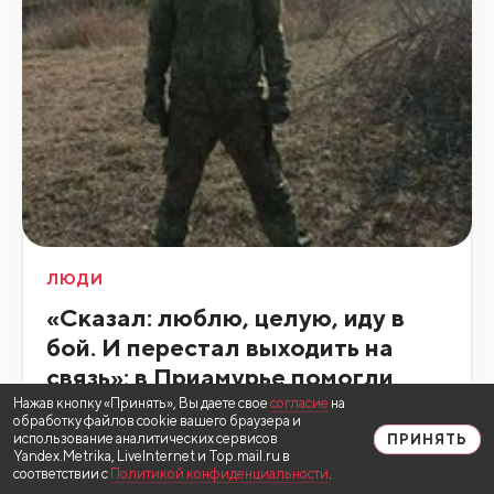
ЛЮДИ
«Сказал: люблю, целую, иду в
бой. И перестал выходить на
связь»: в Приамурье помогли
семье погибшего участника СВО
Нажав кнопку «Принять», Вы даете свое
согласие
на
обработку файлов cookie вашего браузера и
использование аналитических сервисов
ПРИНЯТЬ
вчера, 19:02
654
0
Yandex.Metrika, LiveInternet и Top.mail.ru в
соответствии с
Политикой конфиденциальности
.