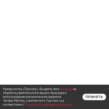
Нажав кнопку «Принять», Вы даете свое
согласие
на
обработку файлов cookie вашего браузера и
использование аналитических сервисов
ПРИНЯТЬ
Yandex.Metrika, LiveInternet и Top.mail.ru в
соответствии с
Политикой конфиденциальности
.