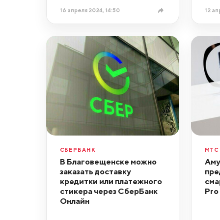
16 апреля 2024, 14:50
12 ап
СБЕРБАНК
МТС
В Благовещенске можно
Аму
заказать доставку
пре
кредитки или платежного
сма
стикера через СберБанк
Pro
Онлайн