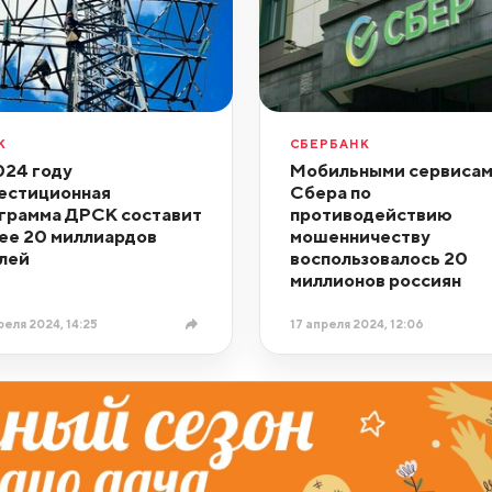
К
СБЕРБАНК
024 году
Мобильными сервиса
естиционная
Сбера по
грамма ДРСК составит
противодействию
ее 20 миллиардов
мошенничеству
лей
воспользовалось 20
миллионов россиян
реля 2024, 14:25
17 апреля 2024, 12:06