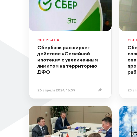
СБЕРБАНК
СБЕ
Сбербанк расширяет
Сбе
действие «Семейной
сов
ипотеки» с увеличенным
опе
лимитом на территорию
про
ДФО
раб
26 апреля 2024, 16:59
25 ап