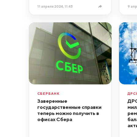
11 апреля 2024, 11:45
9 апр
СБЕРБАНК
ДРС
Заверенные
ДРС
государственные справки
мил
теперь можно получить в
рем
офисах Сбера
бал
акт