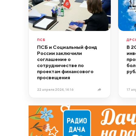
ПСБ
ДРС
ПСБ и Социальный фонд
В 2
России заключили
инв
соглашение о
про
сотрудничестве по
бол
проектам финансового
руб
просвещения
22 апреля 2024, 14:16
17 ап