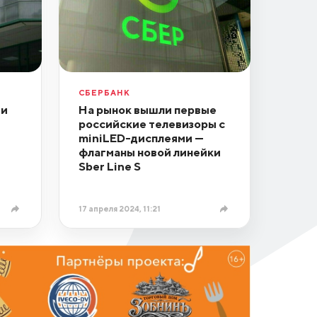
СБЕРБАНК
ми
На рынок вышли первые
российские телевизоры с
miniLED-дисплеями —
флагманы новой линейки
Sber Line S
17 апреля 2024, 11:21