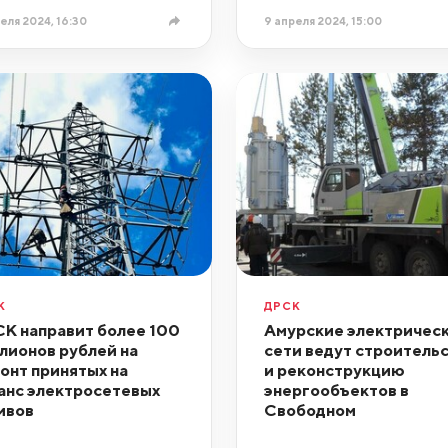
еля 2024, 16:30
9 апреля 2024, 15:00
К
ДРСК
К направит более 100
Амурские электричес
лионов рублей на
сети ведут строитель
онт принятых на
и реконструкцию
анс электросетевых
энергообъектов в
ивов
Свободном