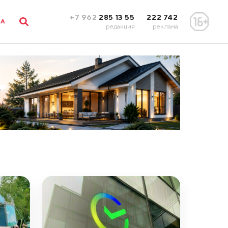
+7 962
285 13 55
222 742
ЛА
редакция
реклама