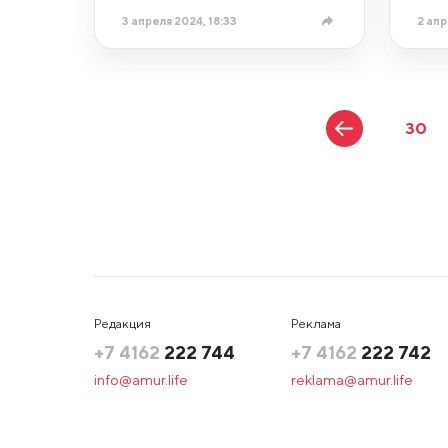
3 апреля 2024, 18:33
2 апр
30
Редакция
Реклама
+7 4162
222 744
+7 4162
222 742
info@amur.life
reklama@amur.life