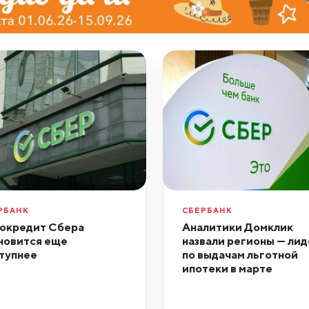
РБАНК
СБЕРБАНК
окредит Сбера
Аналитики Домклик
новится еще
назвали регионы — ли
тупнее
по выдачам льготной
ипотеки в марте