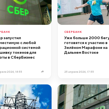
РБАНК
СБЕРБАНК
р запустил
Уже больше 2000 бег
местимую с любой
готовятся к участию в
рационной системой
Зелёном Марафоне на
шивку токенов для
Дальнем Востоке
оты в СберБизнес
реля 2024, 18:55
25 апреля 2024, 17:55