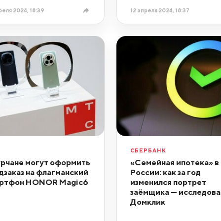
реля 2024, 18:39
12 апреля 2024, 18:37
СБЕРБАНК
рчане могут оформить
«Семейная ипотека» в
дзаказ на флагманский
России: как за год
ртфон HONOR Magic6
изменился портрет
заёмщика — исследова
Домклик