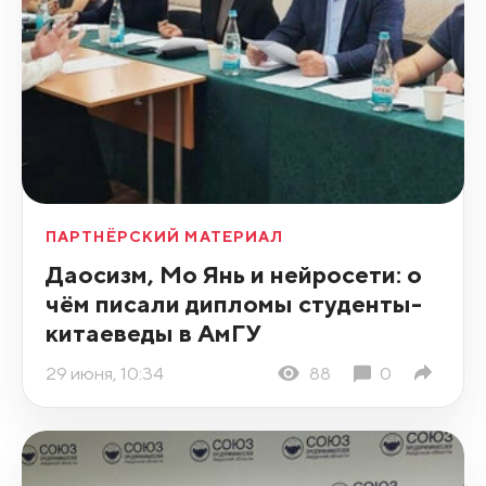
ПАРТНЁРСКИЙ МАТЕРИАЛ
Даосизм, Мо Янь и нейросети: о
чём писали дипломы студенты-
китаеведы в АмГУ
29 июня, 10:34
88
0