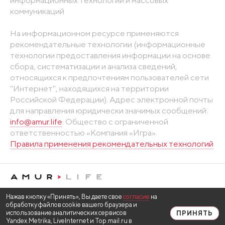
коммуникаций
На информационном ресурсе применяются
рекомендательные технологии (информационные
технологии предоставления информации на основе
сбора, систематизации и анализа сведений,
относящихся к предпочтениям пользователей сети
"Интернет", находящихся на территории
Российской Федерации). Адрес электронной почты
для направления юридически значимых сообщений:
info@amur.life
. Общество с ограниченной
ответственностью «Компания «Игра».
Правила применения рекомендательных технологий
Нажав кнопку «Принять», Вы даете свое
согласие
на
обработку файлов cookie вашего браузера и
использование аналитических сервисов
ПРИНЯТЬ
Yandex.Metrika, LiveInternet и Top.mail.ru в