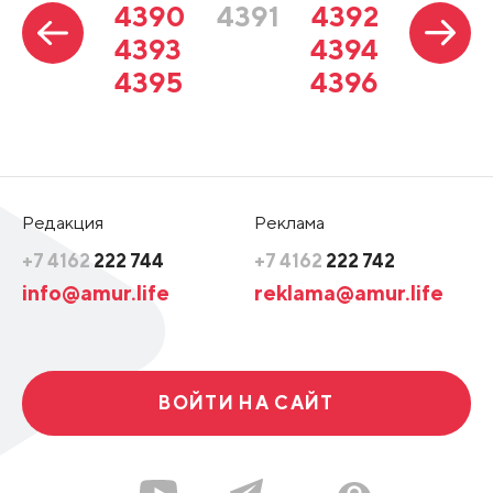
4390
4391
4392
4393
4394
4395
4396
Редакция
Реклама
+7 4162
222 744
+7 4162
222 742
info@amur.life
reklama@amur.life
ВОЙТИ НА САЙТ